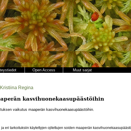
teystiedot
Open Access
Muut sarjat
Kristiina Regina
aaperän kasvihuonekaasupäästöihin
tuksen vaikutus maaperän kasvihuonekaasupäästöihin.
 ja eri tarkoituksiin käytettyjen ojitettujen soiden maaperän kasvihuonekaasupäästö