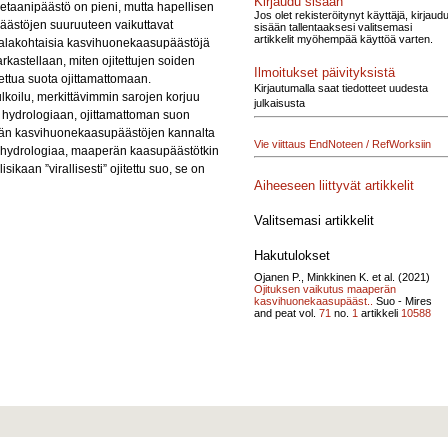
Kirjaudu sisään
a metaanipäästö on pieni, mutta hapellisen
Jos olet rekisteröitynyt käyttäjä, kirjaud
 Päästöjen suuruuteen vaikuttavat
sisään tallentaaksesi valitsemasi
artikkelit myöhempää käyttöä varten.
-alakohtaisia kasvihuonekaasupäästöjä
kastellaan, miten ojitettujen soiden
Ilmoitukset päivityksistä
ttua suota ojittamattomaan.
Kirjautumalla saat tiedotteet uudesta
ulkoilu, merkittävimmin sarojen korjuu
julkaisusta
en hydrologiaan, ojittamattoman suon
perän kasvihuonekaasupäästöjen kannalta
Vie viittaus EndNoteen / RefWorksiin
n hydrologiaa, maaperän kaasupäästötkin
ikaan ”virallisesti” ojitettu suo, se on
Aiheeseen liittyvät artikkelit
Valitsemasi artikkelit
Hakutulokset
Ojanen P., Minkkinen K. et al. (2021)
Ojituksen vaikutus maaperän
kasvihuonekaasupääst..
Suo - Mires
and peat vol.
71
no.
1
artikkeli
10588