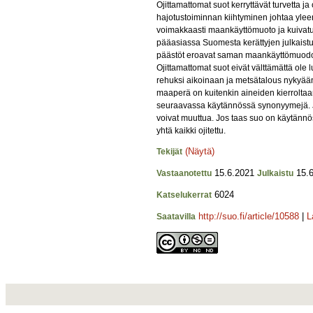
Ojittamattomat suot kerryttävät turvetta ja
hajotustoiminnan kiihtyminen johtaa yleens
voimakkaasti maankäyttömuoto ja kuivat
pääasiassa Suomesta kerättyjen julkaistuj
päästöt eroavat saman maankäyttömuodon k
Ojittamattomat suot eivät välttämättä ole
rehuksi aikoinaan ja metsätalous nykyään 
maaperä on kuitenkin aineiden kierrolta
seuraavassa käytännössä synonyymejä. Jo
voivat muuttua. Jos taas suo on käytännöss
yhtä kaikki ojitettu.
(Näytä)
Tekijät
15.6.2021
15.6
Vastaanotettu
Julkaistu
6024
Katselukerrat
http://suo.fi/article/10588
|
L
Saatavilla