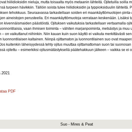
 ovat hiilidioksidin nieluja, mutta toisaalta myös metaanin lähteitä. Ojitetuilla soill
ä turpeen hävikkiin. Tällöin soista tulee hiilidioksidin ja typpioksiduulin lähteitä.
uksen tehokkuus. Seuraavassa tarkastellaan soiden eri maankäyttömuotojen pinta
en aineistojen perusteella. Eri maankäyttömuotoja verrataan keskenään. Lisäksi tar
ivennäismaiden päästöistä. Ojituksen vaikutuksia tarkastellaan vertaamalla ojite
 luonnontilaisia, vaan ihmisen toiminta – vähiten marjanpoiminta, metsästys ja muu 
– on vaikuttanut niihinkin. Niin kauan kuin suon käyttö ei vaikuta merkittävästi s
an luonnontilaisen kaltainen. Niinpä ojittamaton ja luonnontilainen suo ovat maa
s kuitenkin läheisyydessä tehty ojitus muuttaa ojittamattoman suon tai suonosa
ä ojitettu – esimerkiksi ojitusmätästyksellä päätehakkuun jälkeen – vaikka se ei olis
.2021
ataa PDF
Suo - Mires & Peat