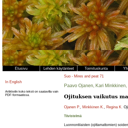
Etusivu
Lehden käytänteet
Toimituskunta
Yh
Suo - Mires and peat
71
In English
Paavo Ojanen, Kari Minkkinen, 
Artikkelin koko teksti on saatavilla vain
PDF-formaatissa.
Ojituksen vaikutus m
Ojanen P.
,
Minkkinen K.
,
Regina K.
Oji
Tiivistelmä
Luonnontilaisten (ojittamattomien) soiden