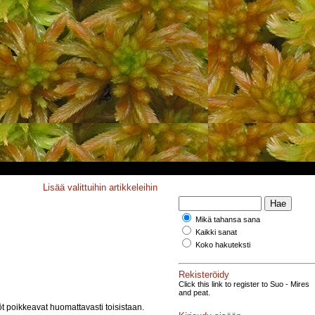
Lisää valittuihin artikkeleihin
Mikä tahansa sana
Kaikki sanat
Koko hakuteksti
Rekisteröidy
Click this link to register to Suo - Mires
and peat.
t poikkeavat huomattavasti toisistaan.