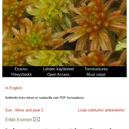
Etusivu
Lehden käytänteet
Toimituskunta
Yhteystiedot
Open Access
Muut sarjat
In English
Artikkelin koko teksti on saatavilla vain PDF-formaatissa.
Suo - Mires and peat
2
Lisää valittuihin artikkeleihin
Erkki Kivinen