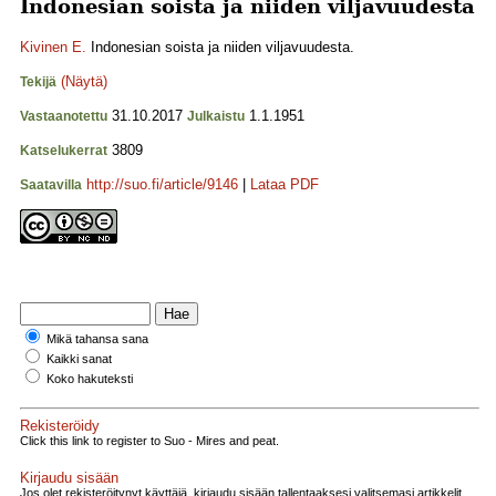
Indonesian soista ja niiden viljavuudesta
Kivinen E.
Indonesian soista ja niiden viljavuudesta.
(Näytä)
Tekijä
31.10.2017
1.1.1951
Vastaanotettu
Julkaistu
3809
Katselukerrat
http://suo.fi/article/9146
|
Lataa PDF
Saatavilla
Mikä tahansa sana
Kaikki sanat
Koko hakuteksti
Rekisteröidy
Click this link to register to Suo - Mires and peat.
Kirjaudu sisään
Jos olet rekisteröitynyt käyttäjä, kirjaudu sisään tallentaaksesi valitsemasi artikkelit