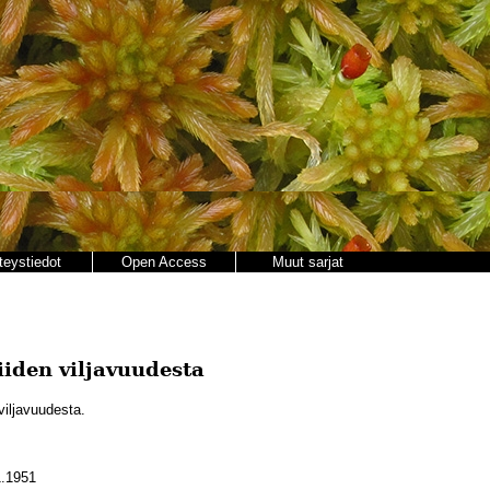
teystiedot
Open Access
Muut sarjat
iiden viljavuudesta
viljavuudesta.
.1951