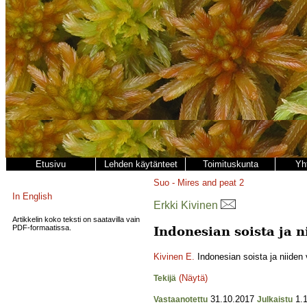
Etusivu
Lehden käytänteet
Toimituskunta
Yh
Suo - Mires and peat
2
In English
Erkki Kivinen
Artikkelin koko teksti on saatavilla vain
PDF-formaatissa.
Indonesian soista ja n
Kivinen E.
Indonesian soista ja niiden 
(Näytä)
Tekijä
31.10.2017
1.1
Vastaanotettu
Julkaistu