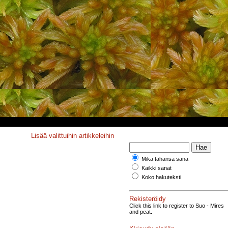
Lisää valittuihin artikkeleihin
Mikä tahansa sana
Kaikki sanat
Koko hakuteksti
Rekisteröidy
Click this link to register to Suo - Mires
and peat.