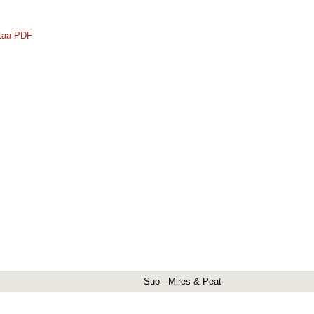
taa PDF
Suo - Mires & Peat