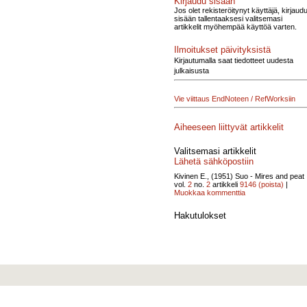
Kirjaudu sisään
Jos olet rekisteröitynyt käyttäjä, kirjaud
sisään tallentaaksesi valitsemasi
artikkelit myöhempää käyttöä varten.
Ilmoitukset päivityksistä
Kirjautumalla saat tiedotteet uudesta
julkaisusta
Vie viittaus EndNoteen / RefWorksiin
Aiheeseen liittyvät artikkelit
Valitsemasi artikkelit
Lähetä sähköpostiin
Kivinen E., (1951)
Suo - Mires and peat
vol.
2
no.
2
artikkeli
9146
(poista)
|
Muokkaa kommenttia
Hakutulokset