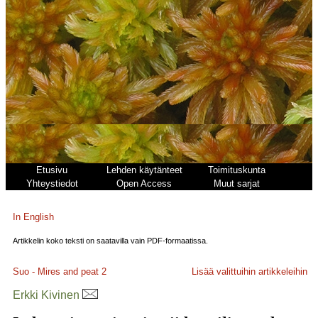
Etusivu
Lehden käytänteet
Toimituskunta
Yhteystiedot
Open Access
Muut sarjat
In English
Artikkelin koko teksti on saatavilla vain PDF-formaatissa.
Suo - Mires and peat
2
Lisää valittuihin artikkeleihin
Erkki Kivinen