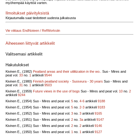
myöhempää käyttöä varten.
Ilmoitukset päivityksistä
Kirjautumalla saat tiedotteet uudesta julkaisusta
Vie viittaus EndNoteen / RefWorksiin
Aiheeseen liittyvät artikkelit
Valitsemasi artikkelit
Hakutulokset
Kivinen E., (1982)
Peatland areas and their utilitization in the wo..
Suo - Mires and
peat vol.
33
no.
1
artikkeli
9544
Kivinen E., (1980)
Finnish peatland society - Suoseura - 30 years
Suo - Mires and
peat vol.
31
no.
1
artikkeli
9503
Kivinen E., (1959)
Future views in the use of bogs
Suo - Mires and peat vol.
10
no.
2
artikkeli
9244
Kivinen E., (1954)
Suo - Mires and peat vol.
5
no.
4-6
artikkeli
9188
Kivinen E., (1954)
Suo - Mires and peat vol.
5
no.
2-3
artikkeli
9183
Kivinen E., (1952)
Suo - Mires and peat vol.
3
no.
3
artikkeli
9165
Kivinen E., (1951)
Suo - Mires and peat vol.
2
no.
3a
artikkeli
9147
Kivinen E., (1951)
Suo - Mires and peat vol.
2
no.
2
artikkeli
9146
Kivinen E., (1950)
Suo - Mires and peat vol.
1
no.
1
artikkeli
9127