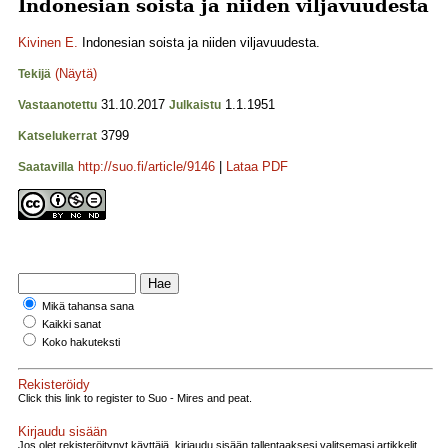
Indonesian soista ja niiden viljavuudesta
Kivinen E.
Indonesian soista ja niiden viljavuudesta.
(Näytä)
Tekijä
31.10.2017
1.1.1951
Vastaanotettu
Julkaistu
3799
Katselukerrat
http://suo.fi/article/9146
|
Lataa PDF
Saatavilla
Mikä tahansa sana
Kaikki sanat
Koko hakuteksti
Rekisteröidy
Click this link to register to Suo - Mires and peat.
Kirjaudu sisään
Jos olet rekisteröitynyt käyttäjä, kirjaudu sisään tallentaaksesi valitsemasi artikkelit