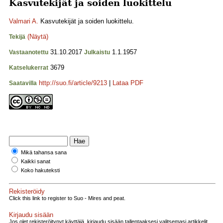
Kasvutekijät ja soiden luokittelu
Valmari A.
Kasvutekijät ja soiden luokittelu.
(Näytä)
Tekijä
31.10.2017
1.1.1957
Vastaanotettu
Julkaistu
3679
Katselukerrat
http://suo.fi/article/9213
|
Lataa PDF
Saatavilla
Mikä tahansa sana
Kaikki sanat
Koko hakuteksti
Rekisteröidy
Click this link to register to Suo - Mires and peat.
Kirjaudu sisään
Jos olet rekisteröitynyt käyttäjä, kirjaudu sisään tallentaaksesi valitsemasi artikkelit