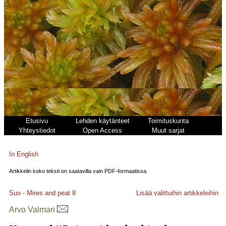
Etusivu
Lehden käytänteet
Toimituskunta
Yhteystiedot
Open Access
Muut sarjat
In English
Artikkelin koko teksti on saatavilla vain PDF-formaatissa.
Suo - Mires and peat
8
Lisää valittuihin artikkeleihin
Arvo Valmari