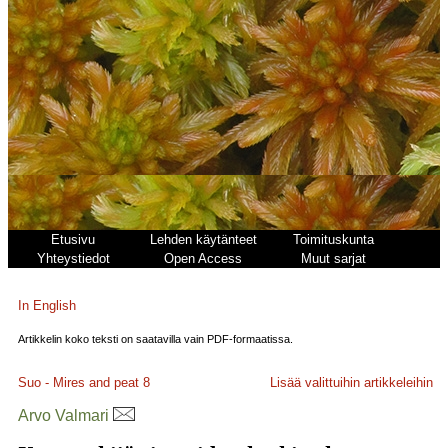
Etusivu
Lehden käytänteet
Toimituskunta
Yhteystiedot
Open Access
Muut sarjat
In English
Artikkelin koko teksti on saatavilla vain PDF-formaatissa.
Suo - Mires and peat
8
Lisää valittuihin artikkeleihin
Arvo Valmari