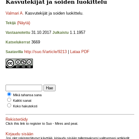
Kasvutekijät ja soiden luokittelu
Valmari A.
Kasvutekijät ja soiden luokittelu.
(Näytä)
Tekijä
31.10.2017
1.1.1957
Vastaanotettu
Julkaistu
3669
Katselukerrat
http://suo.fi/article/9213
|
Lataa PDF
Saatavilla
Mikä tahansa sana
Kaikki sanat
Koko hakuteksti
Rekisteröidy
Click this link to register to Suo - Mires and peat.
Kirjaudu sisään
Jos olet rekisteröitynyt käyttäjä, kirjaudu sisään tallentaaksesi valitsemasi artikkelit