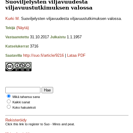
Suoviljelysten viljavuudesta
viljavuustutkimuksen valossa
Kurki M.
Suoviljelysten viljavuudesta viljavuustutkimuksen valossa.
(Näytä)
Tekijä
31.10.2017
1.1.1957
Vastaanotettu
Julkaistu
3716
Katselukerrat
http://suo.fi/article/9216
|
Lataa PDF
Saatavilla
Mikä tahansa sana
Kaikki sanat
Koko hakuteksti
Rekisteröidy
Click this link to register to Suo - Mires and peat.