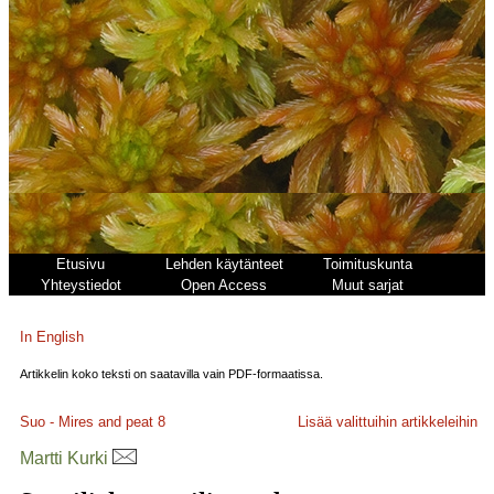
Etusivu
Lehden käytänteet
Toimituskunta
Yhteystiedot
Open Access
Muut sarjat
In English
Artikkelin koko teksti on saatavilla vain PDF-formaatissa.
Suo - Mires and peat
8
Lisää valittuihin artikkeleihin
Martti Kurki