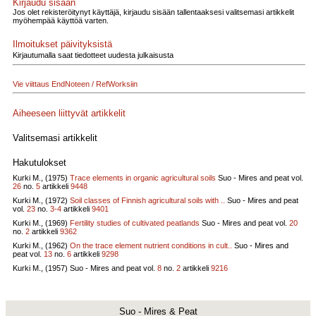
Kirjaudu sisään
Jos olet rekisteröitynyt käyttäjä, kirjaudu sisään tallentaaksesi valitsemasi artikkelit
myöhempää käyttöä varten.
Ilmoitukset päivityksistä
Kirjautumalla saat tiedotteet uudesta julkaisusta
Vie viittaus EndNoteen / RefWorksiin
Aiheeseen liittyvät artikkelit
Valitsemasi artikkelit
Hakutulokset
Kurki M., (1975)
Trace elements in organic agricultural soils
Suo - Mires and peat vol.
26
no.
5
artikkeli
9448
Kurki M., (1972)
Soil classes of Finnish agricultural soils with ..
Suo - Mires and peat
vol.
23
no.
3-4
artikkeli
9401
Kurki M., (1969)
Fertility studies of cultivated peatlands
Suo - Mires and peat vol.
20
no.
2
artikkeli
9362
Kurki M., (1962)
On the trace element nutrient conditions in cult..
Suo - Mires and
peat vol.
13
no.
6
artikkeli
9298
Kurki M., (1957)
Suo - Mires and peat vol.
8
no.
2
artikkeli
9216
Suo - Mires & Peat