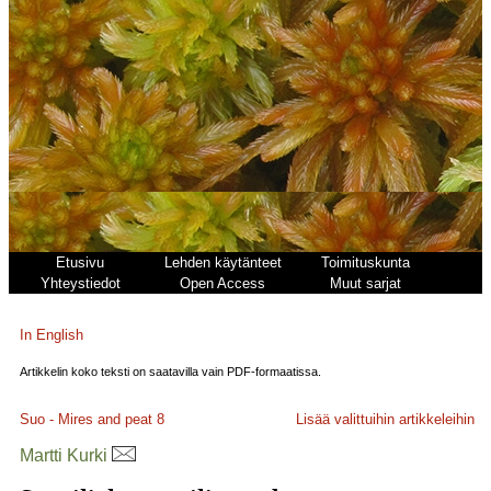
Etusivu
Lehden käytänteet
Toimituskunta
Yhteystiedot
Open Access
Muut sarjat
In English
Artikkelin koko teksti on saatavilla vain PDF-formaatissa.
Suo - Mires and peat
8
Lisää valittuihin artikkeleihin
Martti Kurki