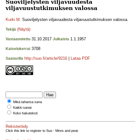
Suoviljelysten viljavuudesta
viljavuustutkimuksen valossa
Kurki M.
Suoviljelysten viljavuudesta viljavuustutkimuksen valossa.
(Näytä)
Tekijä
31.10.2017
1.1.1957
Vastaanotettu
Julkaistu
3708
Katselukerrat
http://suo.fi/article/9216
|
Lataa PDF
Saatavilla
Mikä tahansa sana
Kaikki sanat
Koko hakuteksti
Rekisteröidy
Click this link to register to Suo - Mires and peat.