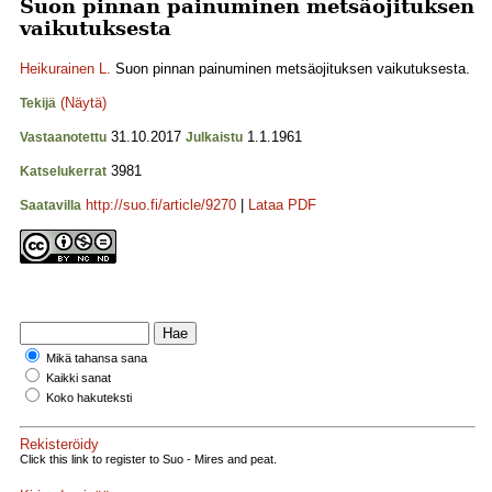
Suon pinnan painuminen metsäojituksen
vaikutuksesta
Heikurainen L.
Suon pinnan painuminen metsäojituksen vaikutuksesta.
(Näytä)
Tekijä
31.10.2017
1.1.1961
Vastaanotettu
Julkaistu
3981
Katselukerrat
http://suo.fi/article/9270
|
Lataa PDF
Saatavilla
Mikä tahansa sana
Kaikki sanat
Koko hakuteksti
Rekisteröidy
Click this link to register to Suo - Mires and peat.