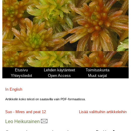
Etusivu
Lehden käytänteet
Toimituskunta
Yhteystiedot
Open Access
Muut sarjat
In English
Artikkelin koko teksti on saatavilla vain PDF-formaatissa.
Suo - Mires and peat
12
Lisää valittuihin artikkeleihin
Leo Heikurainen