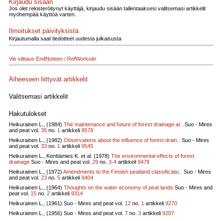
Kirjaudu sisään
Jos olet rekisteröitynyt käyttäjä, kirjaudu sisään tallentaaksesi valitsemasi artikkelit
myöhempää käyttöä varten.
Ilmoitukset päivityksistä
Kirjautumalla saat tiedotteet uudesta julkaisusta
Vie viittaus EndNoteen / RefWorksiin
Aiheeseen liittyvät artikkelit
Valitsemasi artikkelit
Hakutulokset
Heikurainen L., (1984)
The maintenance and future of forest drainage ar..
Suo - Mires
and peat vol.
35
no.
1
artikkeli
9578
Heikurainen L., (1982)
Observations about the influence of forest drain..
Suo - Mires
and peat vol.
33
no.
1
artikkeli
9545
Heikurainen L., Kenttämies K. et al. (1978)
The environmental effects of forest
drainage
Suo - Mires and peat vol.
29
no.
3-4
artikkeli
9478
Heikurainen L., (1972)
Amendments to the Finnish peatland classificatio..
Suo - Mires
and peat vol.
23
no.
5
artikkeli
9404
Heikurainen L., (1964)
Thoughts on the water economy of peat lands
Suo - Mires and
peat vol.
15
no.
2
artikkeli
9314
Heikurainen L., (1961)
Suo - Mires and peat vol.
12
no.
1
artikkeli
9270
Heikurainen L., (1956)
Suo - Mires and peat vol.
7
no.
3
artikkeli
9207