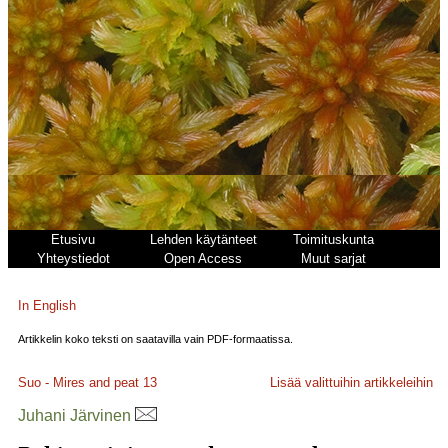
Etusivu
Lehden käytänteet
Toimituskunta
Yhteystiedot
Open Access
Muut sarjat
In English
Artikkelin koko teksti on saatavilla vain PDF-formaatissa.
Suo - Mires and peat
13
Lisää valittuihin artikkeleihin
Juhani Järvinen