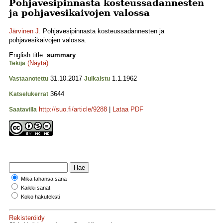
Pohjavesipinnasta kosteussadannesten
ja pohjavesikaivojen valossa
Järvinen J.
Pohjavesipinnasta kosteussadannesten ja
pohjavesikaivojen valossa.
English title:
summary
(Näytä)
Tekijä
31.10.2017
1.1.1962
Vastaanotettu
Julkaistu
3644
Katselukerrat
http://suo.fi/article/9288
|
Lataa PDF
Saatavilla
Mikä tahansa sana
Kaikki sanat
Koko hakuteksti
Rekisteröidy