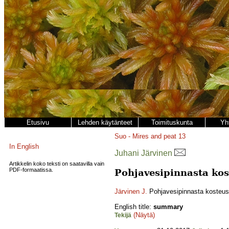
Etusivu
Lehden käytänteet
Toimituskunta
Yh
Suo - Mires and peat
13
In English
Juhani Järvinen
Artikkelin koko teksti on saatavilla vain
PDF-formaatissa.
Pohjavesipinnasta kos
Järvinen J.
Pohjavesipinnasta kosteus
English title:
summary
(Näytä)
Tekijä