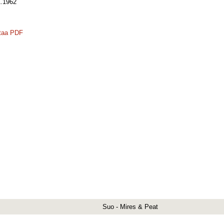
.1962
taa PDF
Suo - Mires & Peat