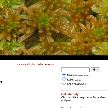
Lisää valittuihin artikkeleihin
Mikä tahansa sana
Kaikki sanat
a
Koko hakuteksti
Rekisteröidy
Click this link to register to Suo - Mires
and peat.