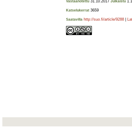
31.10.2017
1.1
Vastaanotettu
Julkaistu
3659
Katselukerrat
http://suo.fi/article/9288
|
La
Saatavilla