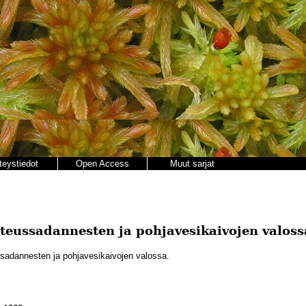
teystiedot
Open Access
Muut sarjat
teussadannesten ja pohjavesikaivojen valoss
sadannesten ja pohjavesikaivojen valossa.