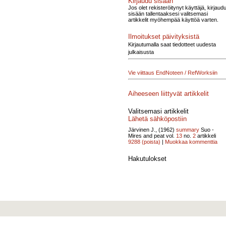
Kirjaudu sisään
Jos olet rekisteröitynyt käyttäjä, kirjaud
sisään tallentaaksesi valitsemasi
artikkelit myöhempää käyttöä varten.
Ilmoitukset päivityksistä
Kirjautumalla saat tiedotteet uudesta
julkaisusta
Vie viittaus EndNoteen / RefWorksiin
Aiheeseen liittyvät artikkelit
Valitsemasi artikkelit
Lähetä sähköpostiin
Järvinen J., (1962)
summary
Suo -
Mires and peat vol.
13
no.
2
artikkeli
9288
(poista)
|
Muokkaa kommenttia
Hakutulokset