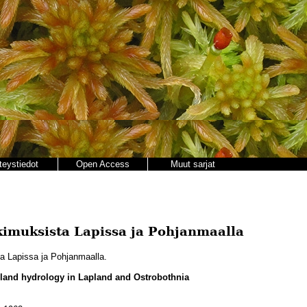
teystiedot
Open Access
Muut sarjat
kimuksista Lapissa ja Pohjanmaalla
a Lapissa ja Pohjanmaalla.
 land hydrology in Lapland and Ostrobothnia