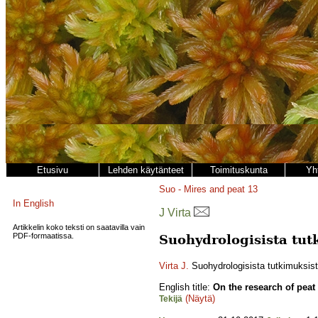
Etusivu
Lehden käytänteet
Toimituskunta
Yh
Suo - Mires and peat
13
In English
J Virta
Artikkelin koko teksti on saatavilla vain
PDF-formaatissa.
Suohydrologisista tut
Virta J.
Suohydrologisista tutkimuksist
English title:
On the research of peat
(Näytä)
Tekijä