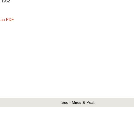
.1962
taa PDF
Suo - Mires & Peat