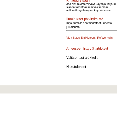
Kirjaudu sisään
Jos olet rekisteröitynyt käyttäjä, kirjaud
sisään tallentaaksesi valitsemasi
artikkelit myöhempää käyttöä varten.
Ilmoitukset päivityksistä
Kirjautumalla saat tiedotteet uudesta
julkaisusta
Vie viittaus EndNoteen / RefWorksiin
Aiheeseen liittyvät artikkelit
Valitsemasi artikkelit
Hakutulokset