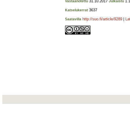
31.10.2017
1.1
Vastaanotettu
Julkaistu
3637
Katselukerrat
http://suo.fi/article/9289
|
La
Saatavilla