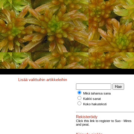
Lisää valittuihin artikkeleihin
Mikä tahansa sana
Kaikki sanat
Koko hakuteksti
Rekisteröidy
Click this link to register to Suo - Mires
and peat.