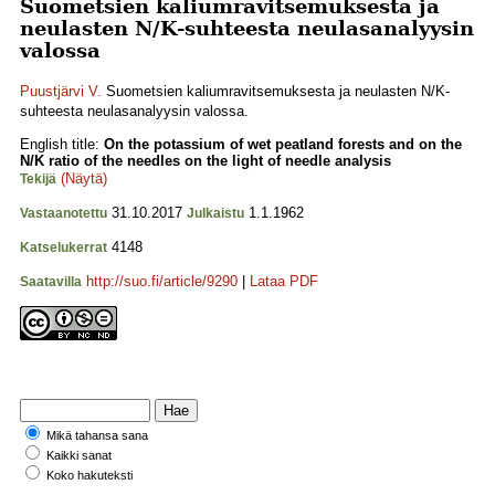
Suometsien kaliumravitsemuksesta ja
neulasten N/K-suhteesta neulasanalyysin
valossa
Puustjärvi V.
Suometsien kaliumravitsemuksesta ja neulasten N/K-
suhteesta neulasanalyysin valossa.
English title:
On the potassium of wet peatland forests and on the
N/K ratio of the needles on the light of needle analysis
(Näytä)
Tekijä
31.10.2017
1.1.1962
Vastaanotettu
Julkaistu
4148
Katselukerrat
http://suo.fi/article/9290
|
Lataa PDF
Saatavilla
Mikä tahansa sana
Kaikki sanat
Koko hakuteksti