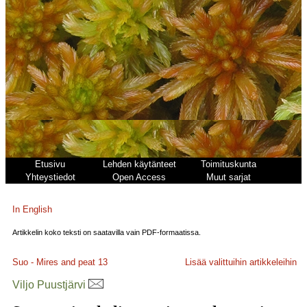
Etusivu
Lehden käytänteet
Toimituskunta
Yhteystiedot
Open Access
Muut sarjat
In English
Artikkelin koko teksti on saatavilla vain PDF-formaatissa.
Suo - Mires and peat
13
Lisää valittuihin artikkeleihin
Viljo Puustjärvi