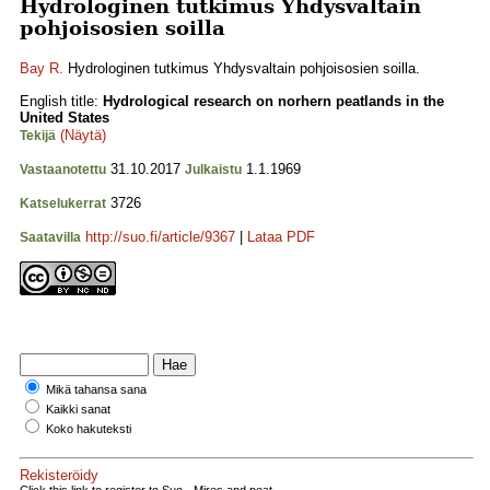
Hydrologinen tutkimus Yhdysvaltain
pohjoisosien soilla
Bay R.
Hydrologinen tutkimus Yhdysvaltain pohjoisosien soilla.
English title:
Hydrological research on norhern peatlands in the
United States
(Näytä)
Tekijä
31.10.2017
1.1.1969
Vastaanotettu
Julkaistu
3726
Katselukerrat
http://suo.fi/article/9367
|
Lataa PDF
Saatavilla
Mikä tahansa sana
Kaikki sanat
Koko hakuteksti
Rekisteröidy
Click this link to register to Suo - Mires and peat.