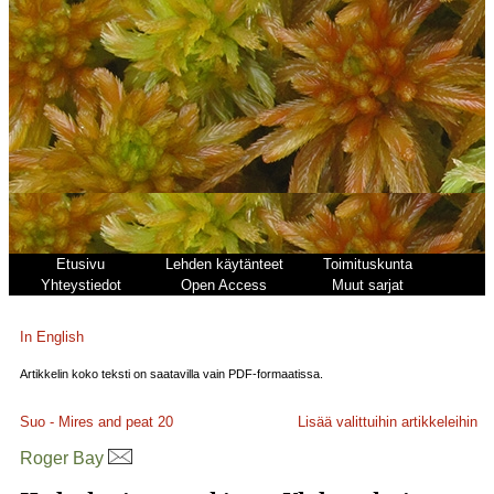
Etusivu
Lehden käytänteet
Toimituskunta
Yhteystiedot
Open Access
Muut sarjat
In English
Artikkelin koko teksti on saatavilla vain PDF-formaatissa.
Suo - Mires and peat
20
Lisää valittuihin artikkeleihin
Roger Bay