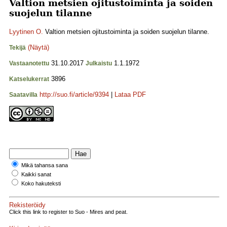
Valtion metsien ojitustoiminta ja soiden
suojelun tilanne
Lyytinen O.
Valtion metsien ojitustoiminta ja soiden suojelun tilanne.
(Näytä)
Tekijä
31.10.2017
1.1.1972
Vastaanotettu
Julkaistu
3896
Katselukerrat
http://suo.fi/article/9394
|
Lataa PDF
Saatavilla
Mikä tahansa sana
Kaikki sanat
Koko hakuteksti
Rekisteröidy
Click this link to register to Suo - Mires and peat.