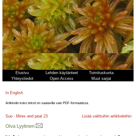
Etusivu
Lehden käytänteet
Toimituskunta
Yhteystiedot
Open Access
Muut sarjat
In English
Artikkelin koko teksti on saatavilla vain PDF-formaatissa.
Suo - Mires and peat
23
Lisää valittuihin artikkeleihin
Oiva Lyytinen