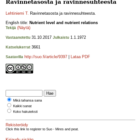
Ravinnetasosta ja ravinnesuhteesta
Lehtiniemi T.
Ravinnetasosta ja ravinnesuhteesta.
English title:
Nutrient level and nutrient relations
(Näytä)
Tekijä
31.10.2017
1.1.1972
Vastaanotettu
Julkaistu
3661
Katselukerrat
http://suo.fi/article/9397
|
Lataa PDF
Saatavilla
Mikä tahansa sana
Kaikki sanat
Koko hakuteksti
Rekisteröidy
Click this link to register to Suo - Mires and peat.
Kirjaudu sisään