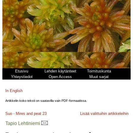
Etusivu
Lehden käytänteet
Toimituskunta
Yhteystiedot
Open Access
Muut sarjat
In English
Artikkelin koko teksti on saatavilla vain PDF-formaatissa.
Suo - Mires and peat
23
Lisää valittuihin artikkeleihin
Tapio Lehtiniemi