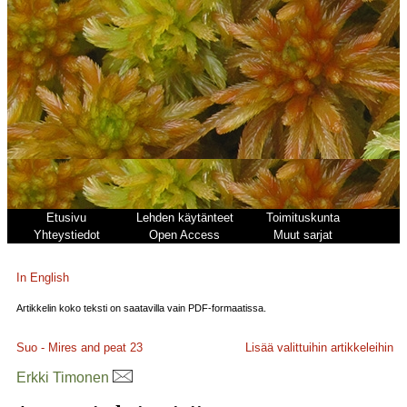
Etusivu
Lehden käytänteet
Toimituskunta
Yhteystiedot
Open Access
Muut sarjat
In English
Artikkelin koko teksti on saatavilla vain PDF-formaatissa.
Suo - Mires and peat
23
Lisää valittuihin artikkeleihin
Erkki Timonen