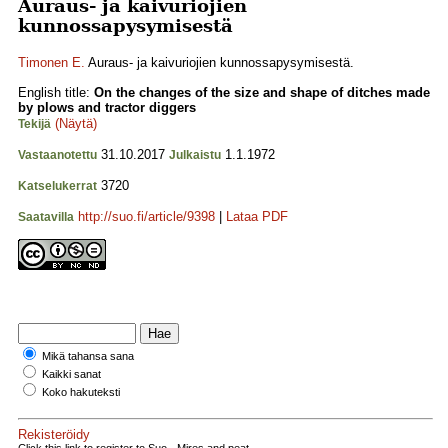
Auraus- ja kaivuriojien
kunnossapysymisestä
Timonen E.
Auraus- ja kaivuriojien kunnossapysymisestä.
English title:
On the changes of the size and shape of ditches made
by plows and tractor diggers
(Näytä)
Tekijä
31.10.2017
1.1.1972
Vastaanotettu
Julkaistu
3720
Katselukerrat
http://suo.fi/article/9398
|
Lataa PDF
Saatavilla
Mikä tahansa sana
Kaikki sanat
Koko hakuteksti
Rekisteröidy
Click this link to register to Suo - Mires and peat.