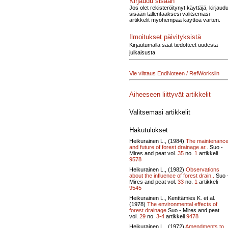
Kirjaudu sisään
Jos olet rekisteröitynyt käyttäjä, kirjaud
sisään tallentaaksesi valitsemasi
artikkelit myöhempää käyttöä varten.
Ilmoitukset päivityksistä
Kirjautumalla saat tiedotteet uudesta
julkaisusta
Vie viittaus EndNoteen / RefWorksiin
Aiheeseen liittyvät artikkelit
Valitsemasi artikkelit
Hakutulokset
Heikurainen L., (1984)
The maintenanc
and future of forest drainage ar..
Suo -
Mires and peat vol.
35
no.
1
artikkeli
9578
Heikurainen L., (1982)
Observations
about the influence of forest drain..
Suo 
Mires and peat vol.
33
no.
1
artikkeli
9545
Heikurainen L., Kenttämies K. et al.
(1978)
The environmental effects of
forest drainage
Suo - Mires and peat
vol.
29
no.
3-4
artikkeli
9478
Heikurainen L., (1972)
Amendments to