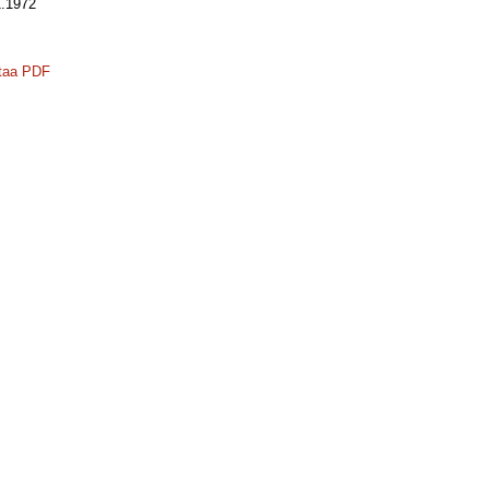
.1972
taa PDF