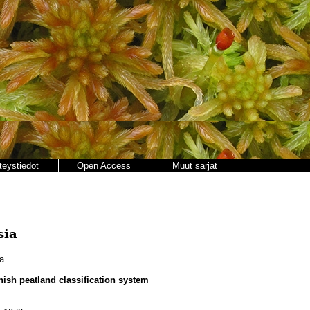
teystiedot
Open Access
Muut sarjat
sia
a.
ish peatland classification system