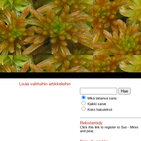
Lisää valittuihin artikkeleihin
Mikä tahansa sana
Kaikki sanat
Koko hakuteksti
Rekisteröidy
Click this link to register to Suo - Mires
and peat.