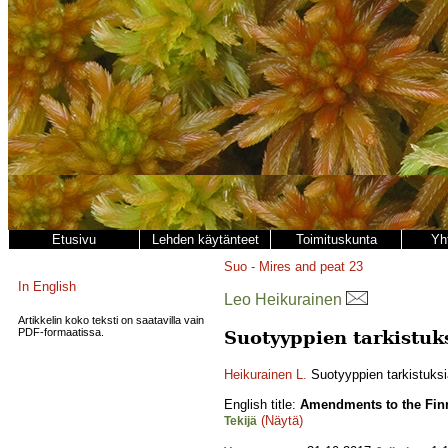
Etusivu
Lehden käytänteet
Toimituskunta
Yh
Suo - Mires and peat
23
In English
Leo Heikurainen
Artikkelin koko teksti on saatavilla vain
PDF-formaatissa.
Suotyyppien tarkistuk
Heikurainen L.
Suotyyppien tarkistuksi
English title:
Amendments to the Finn
(Näytä)
Tekijä