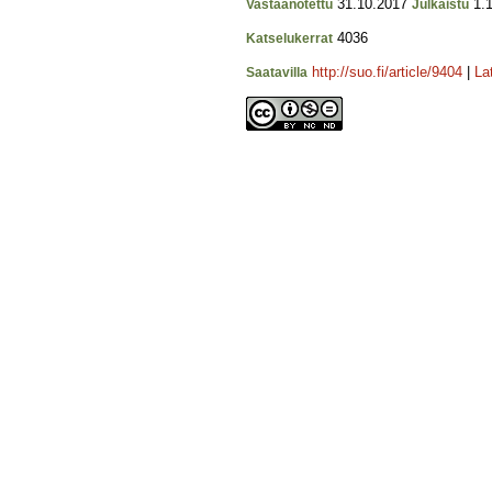
31.10.2017
1.1
Vastaanotettu
Julkaistu
4036
Katselukerrat
http://suo.fi/article/9404
|
La
Saatavilla