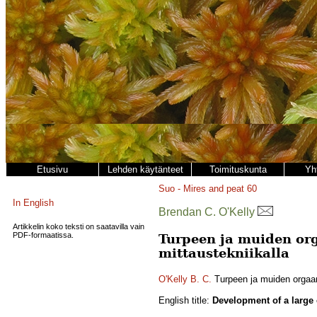
Etusivu
Lehden käytänteet
Toimituskunta
Yh
Suo - Mires and peat
60
In English
Brendan C. O'Kelly
Artikkelin koko teksti on saatavilla vain
PDF-formaatissa.
Turpeen ja muiden or
mittaustekniikalla
O'Kelly B. C.
Turpeen ja muiden orgaan
English title:
Development of a large 