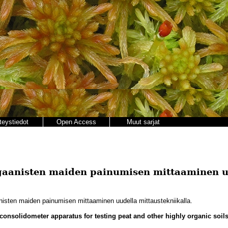
teystiedot
Open Access
Muut sarjat
gaanisten maiden painumisen mittaaminen u
isten maiden painumisen mittaaminen uudella mittaustekniikalla.
consolidometer apparatus for testing peat and other highly organic soil