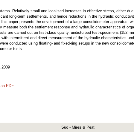
ms. Relatively small and localised increases in effective stress, either due t
ificant long-term settlements, and hence reductions in the hydraulic conductiv
his paper presents the development of a large consolidometer apparatus, whic
tely measure both the settlement response and hydraulic characteristics of orga
sts are carried out on first-class quality, undisturbed test-specimens (152 
ong with intermittent and direct measurement of the hydraulic characteristics 
were conducted using floating- and fixed-ring setups in the new consolidomet
dometer tests.
.2009
taa PDF
Suo - Mires & Peat