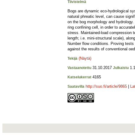
Tiivistelmä
Bogs are dynamic eco-hydrological syste
natural phreatic level, can cause sign
on the bog morphology and hydrology. T
ring confining cell, in order to accura
stress. Maintained-load compression te
length; i.e. mini-structural scale), al
Number flow conditions. Proving tests 
against the results of conventional oe
(Näytä)
Tekijä
31.10.2017
1.1
Vastaanotettu
Julkaistu
4165
Katselukerrat
http://suo.fi/article/9865
|
La
Saatavilla