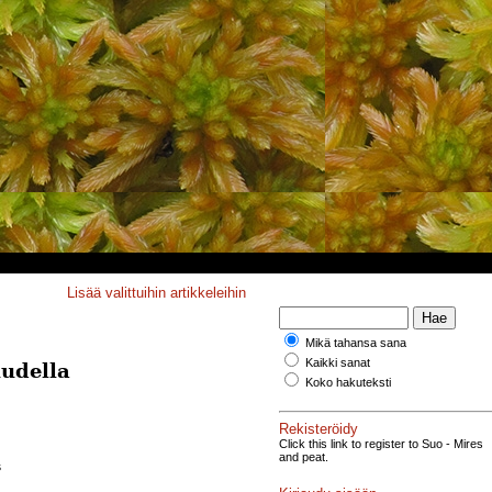
Lisää valittuihin artikkeleihin
Mikä tahansa sana
Kaikki sanat
udella
Koko hakuteksti
Rekisteröidy
Click this link to register to Suo - Mires
and peat.
s