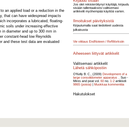
Kirjaudu sisään
Jos olet rekisteröitynyt käyttäjä, kirjaud
sisään tallentaaksesi valitsemasi
o an applied load or a reduction in the
artikkelit myöhempää käyttöä varten.
ity, that can have widespread impacts
Ilmoitukset päivityksistä
h incorporates a lubricated, floating-
Kirjautumalla saat tiedotteet uudesta
nic soils under increasing effective
julkaisusta
mm in diameter and up to 300 mm in
under constant-head low Reynolds
er and these test data are evaluated
Vie viittaus EndNoteen / RefWorksiin
Aiheeseen liittyvät artikkelit
Valitsemasi artikkelit
Lähetä sähköpostiin
O'Kelly B. C., (2009)
Development of a
large consolidometer apparatus ..
Suo -
Mires and peat vol.
60
no.
1-2
artikkeli
9865
(poista)
|
Muokkaa kommenttia
Hakutulokset