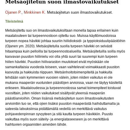
Metsäojitetun suon ilmastovaikutukset
Ojanen P.
,
Minkkinen K.
Metsäojitetun suon ilmastovaikutukset.
Tiivistelmä
Metsäojitettu suo on ilmastovaikutuksiltaan monella tapaa erilainen kuin
maatalouteen tai turpeennostoon ojitettu suo. Muissa käyttömuodoissa
turpeen nopea hävikki johtaa suuriin hiilidioksidi- ja typpioksiduulipäästöihin
(Ojanen ym. 2020). Metsäojitetulla suolla turpeen hävikki on selvästi
hitaampaa kuin pelloilla tai turpeennostoalueilla. Metsäojitetuilla soilla myös
kasvavan puuston hiilinielu voi olla yhtä suuri tai suurempi kuin turpeen
hiilen hävikki. Puuston hiilivaraston muutokset eivät myöskään ole
samankaltaisia vuodesta toiseen, vaan vaihtelevat voimakkaasti puuston
kasvusta ja hakkuista riippuen. Metsänhoitotoimenpiteitä ja hakkuita
tehdään vain kymmenien vuosien välein, joten niiden vaikutus ei ole
mukana maaperän vuotuisten päästöjen arvioissa, vaan ne täytyy käsitellä
erikseen. Maataloudessa ja turpeennostossa samat toimenpiteet toistuvat
vuosittain, joten niiden vaikutukset sisältyvät yleensä maaperän
päästöarvioihin. Oman lisänsä metsäojitetun suon ilmastovaikutusten
arviointiin tuo se, että ojien lisäksi puuston maaperästä haihduttamalla ja
sateesta latvuksiinsa pidättämällä vedellä on merkittävä vaikutus
pohjavedenpinnan syvyyteen ja sitä kautta turpeen hävikkiin. Puusto
vaikuttaa myös suon säteily- ja energiataseeseen ja on merkittävä
haihtuvien orgaanisten aineiden lähde.