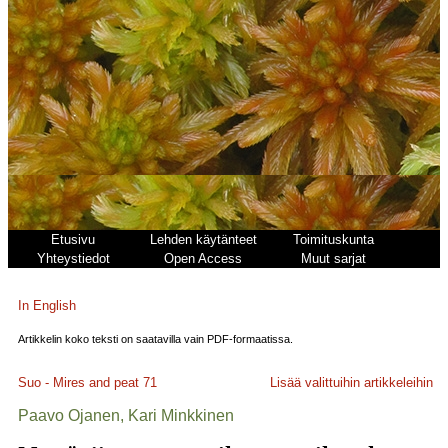
Etusivu
Lehden käytänteet
Toimituskunta
Yhteystiedot
Open Access
Muut sarjat
In English
Artikkelin koko teksti on saatavilla vain PDF-formaatissa.
Suo - Mires and peat
71
Lisää valittuihin artikkeleihin
Paavo Ojanen, Kari Minkkinen