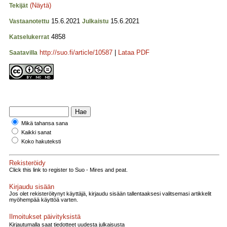
(Näytä)
Tekijät
15.6.2021
15.6.2021
Vastaanotettu
Julkaistu
4858
Katselukerrat
http://suo.fi/article/10587
|
Lataa PDF
Saatavilla
Mikä tahansa sana
Kaikki sanat
Koko hakuteksti
Rekisteröidy
Click this link to register to Suo - Mires and peat.
Kirjaudu sisään
Jos olet rekisteröitynyt käyttäjä, kirjaudu sisään tallentaaksesi valitsemasi artikkelit
myöhempää käyttöä varten.
Ilmoitukset päivityksistä
Kirjautumalla saat tiedotteet uudesta julkaisusta