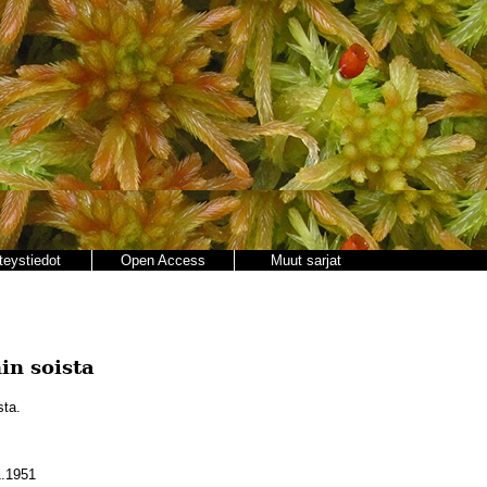
teystiedot
Open Access
Muut sarjat
in soista
sta.
.1951