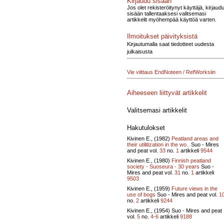
Kirjaudu sisään
Jos olet rekisteröitynyt käyttäjä, kirjaud
sisään tallentaaksesi valitsemasi
artikkelit myöhempää käyttöä varten.
Ilmoitukset päivityksistä
Kirjautumalla saat tiedotteet uudesta
julkaisusta
Vie viittaus EndNoteen / RefWorksiin
Aiheeseen liittyvät artikkelit
Valitsemasi artikkelit
Hakutulokset
Kivinen E., (1982)
Peatland areas and
their utilitization in the wo..
Suo - Mires
and peat vol.
33
no.
1
artikkeli
9544
Kivinen E., (1980)
Finnish peatland
society - Suoseura - 30 years
Suo -
Mires and peat vol.
31
no.
1
artikkeli
9503
Kivinen E., (1959)
Future views in the
use of bogs
Suo - Mires and peat vol.
1
no.
2
artikkeli
9244
Kivinen E., (1954)
Suo - Mires and peat
vol.
5
no.
4-6
artikkeli
9188