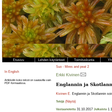
Etusivu
Lehden käytänteet
Toimituskunta
Yh
Suo - Mires and peat
2
In English
Erkki Kivinen
Artikkelin koko teksti on saatavilla vain
PDF-formaatissa.
Englannin ja Skotlann
Kivinen E.
Englannin ja Skotlannin soi
(Näytä)
Tekijä
31.10.2017
1.1
Vastaanotettu
Julkaistu