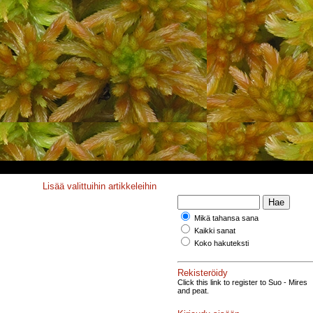
Lisää valittuihin artikkeleihin
Mikä tahansa sana
Kaikki sanat
Koko hakuteksti
Rekisteröidy
Click this link to register to Suo - Mires
and peat.