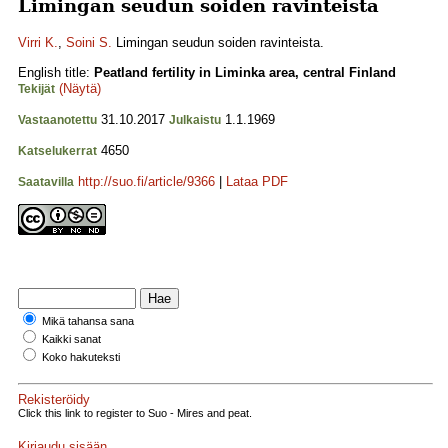
Limingan seudun soiden ravinteista
Virri K.
,
Soini S.
Limingan seudun soiden ravinteista.
English title:
Peatland fertility in Liminka area, central Finland
(Näytä)
Tekijät
31.10.2017
1.1.1969
Vastaanotettu
Julkaistu
4650
Katselukerrat
http://suo.fi/article/9366
|
Lataa PDF
Saatavilla
Mikä tahansa sana
Kaikki sanat
Koko hakuteksti
Rekisteröidy
Click this link to register to Suo - Mires and peat.
Kirjaudu sisään