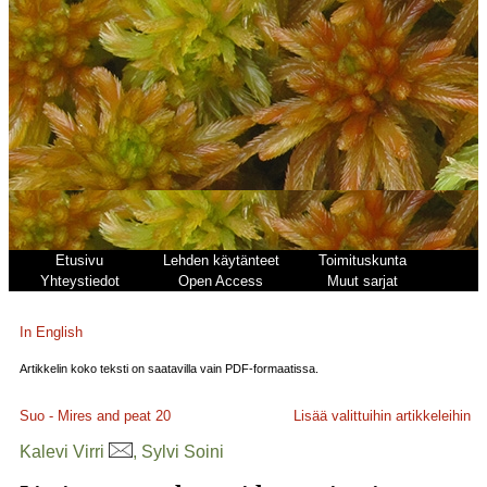
Etusivu
Lehden käytänteet
Toimituskunta
Yhteystiedot
Open Access
Muut sarjat
In English
Artikkelin koko teksti on saatavilla vain PDF-formaatissa.
Suo - Mires and peat
20
Lisää valittuihin artikkeleihin
Kalevi Virri
, Sylvi Soini