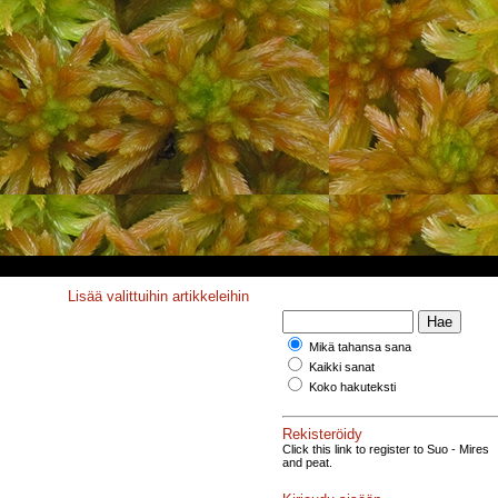
Lisää valittuihin artikkeleihin
Mikä tahansa sana
Kaikki sanat
Koko hakuteksti
Rekisteröidy
Click this link to register to Suo - Mires
and peat.