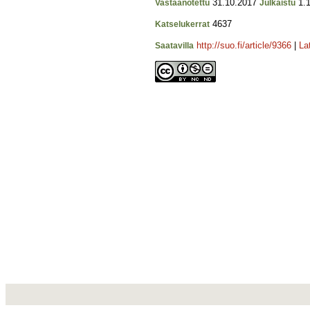
31.10.2017
1.1
Vastaanotettu
Julkaistu
4637
Katselukerrat
http://suo.fi/article/9366
|
La
Saatavilla