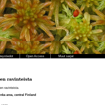
teystiedot
Open Access
Muut sarjat
n ravinteista
n ravinteista.
minka area, central Finland