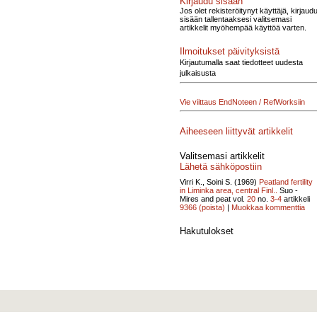
Kirjaudu sisään
Jos olet rekisteröitynyt käyttäjä, kirjaud
sisään tallentaaksesi valitsemasi
artikkelit myöhempää käyttöä varten.
Ilmoitukset päivityksistä
Kirjautumalla saat tiedotteet uudesta
julkaisusta
Vie viittaus EndNoteen / RefWorksiin
Aiheeseen liittyvät artikkelit
Valitsemasi artikkelit
Lähetä sähköpostiin
Virri K., Soini S. (1969)
Peatland fertility
in Liminka area, central Finl..
Suo -
Mires and peat vol.
20
no.
3-4
artikkeli
9366
(poista)
|
Muokkaa kommenttia
Hakutulokset