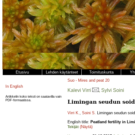
Etusivu
Lehden käytänteet
Toimituskunta
Yh
Suo - Mires and peat
20
In English
Kalevi Virri
, Sylvi Soini
Artikkelin koko teksti on saatavilla vain
PDF-formaatissa.
Limingan seudun soide
Virri K.
,
Soini S.
Limingan seudun soide
English title:
Peatland fertility in Li
(Näytä)
Tekijät