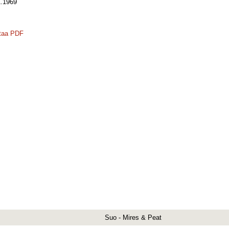
.1969
taa PDF
Suo - Mires & Peat