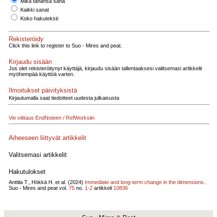
Mikä tahansa sana
Kaikki sanat
Koko hakuteksti
Rekisteröidy
Click this link to register to Suo - Mires and peat.
Kirjaudu sisään
Jos olet rekisteröitynyt käyttäjä, kirjaudu sisään tallentaaksesi valitsemasi artikkelit
myöhempää käyttöä varten.
Ilmoitukset päivityksistä
Kirjautumalla saat tiedotteet uudesta julkaisusta
Vie viittaus EndNoteen / RefWorksiin
Aiheeseen liittyvät artikkelit
Valitsemasi artikkelit
Hakutulokset
Anttila T., Hökkä H. et al. (2024)
Immediate and long-term change in the dimensions..
Suo - Mires and peat vol.
75
no.
1-2
artikkeli
10836