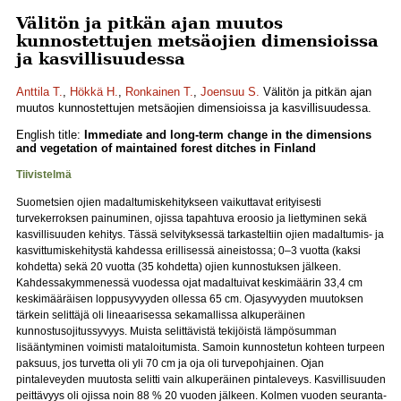
Välitön ja pitkän ajan muutos
kunnostettujen metsäojien dimensioissa
ja kasvillisuudessa
Anttila T.
,
Hökkä H.
,
Ronkainen T.
,
Joensuu S.
Välitön ja pitkän ajan
muutos kunnostettujen metsäojien dimensioissa ja kasvillisuudessa.
English title:
Immediate and long-term change in the dimensions
and vegetation of maintained forest ditches in Finland
Tiivistelmä
Suometsien ojien madaltumiskehitykseen vaikuttavat erityisesti
turvekerroksen painuminen, ojissa tapahtuva eroosio ja liettyminen sekä
kasvillisuuden kehitys. Tässä selvityksessä tarkasteltiin ojien madaltumis- ja
kasvittumiskehitystä kahdessa erillisessä aineistossa; 0–3 vuotta (kaksi
kohdetta) sekä 20 vuotta (35 kohdetta) ojien kunnostuksen jälkeen.
Kahdessakymmenessä vuodessa ojat madaltuivat keskimäärin 33,4 cm
keskimääräisen loppusyvyyden ollessa 65 cm. Ojasyvyyden muutoksen
tärkein selittäjä oli lineaarisessa sekamallissa alkuperäinen
kunnostusojitussyvyys. Muista selittävistä tekijöistä lämpösumman
lisääntyminen voimisti mataloitumista. Samoin kunnostetun kohteen turpeen
paksuus, jos turvetta oli yli 70 cm ja oja oli turvepohjainen. Ojan
pintaleveyden muutosta selitti vain alkuperäinen pintaleveys. Kasvillisuuden
peittävyys oli ojissa noin 88 % 20 vuoden jälkeen. Kolmen vuoden seuranta-