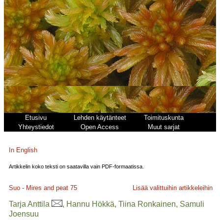
Etusivu
Lehden käytänteet
Toimituskunta
Yhteystiedot
Open Access
Muut sarjat
In English
Artikkelin koko teksti on saatavilla vain PDF-formaatissa.
Suo - Mires and peat
75
Lisää valittuihin artikkeleihin
Tarja Anttila
, Hannu Hökkä, Tiina Ronkainen, Samuli
Joensuu