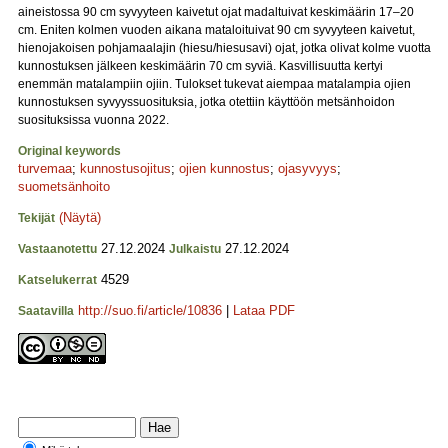
aineistossa 90 cm syvyyteen kaivetut ojat madaltuivat keskimäärin 17–20
cm. Eniten kolmen vuoden aikana mataloituivat 90 cm syvyyteen kaivetut,
hienojakoisen pohjamaalajin (hiesu/hiesusavi) ojat, jotka olivat kolme vuotta
kunnostuksen jälkeen keskimäärin 70 cm syviä. Kasvillisuutta kertyi
enemmän matalampiin ojiin. Tulokset tukevat aiempaa matalampia ojien
kunnostuksen syvyyssuosituksia, jotka otettiin käyttöön metsänhoidon
suosituksissa vuonna 2022.
Original keywords
turvemaa
;
kunnostusojitus
;
ojien kunnostus
;
ojasyvyys
;
suometsänhoito
(Näytä)
Tekijät
27.12.2024
27.12.2024
Vastaanotettu
Julkaistu
4529
Katselukerrat
http://suo.fi/article/10836
|
Lataa PDF
Saatavilla