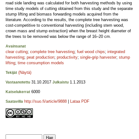
road side landing was calculated for both harvesting methods by using
time study models of cutting obtained from this study and the separate
stump lifting and biomass forwarding models acquired from the
literature. According to the results, the complete tree harvesting was
cost-competitive to conventional harvesting (including stem wood,
crown mass and stump extraction) when the breast height diameter of
the trees to be removed was below the range of 16–20 cm.
Avainsanat
clear cutting
;
complete tree harvesting
;
fuel wood chips
;
integrated
harvesting
;
peat production
;
productivity
;
single-grip harvester
;
stump
lifting
;
time consumption models
(Näytä)
Tekijät
31.10.2017
1.1.2013
Vastaanotettu
Julkaistu
6000
Katselukerrat
http://suo.fi/article/9888
|
Lataa PDF
Saatavilla