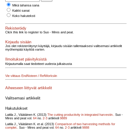
Mikä tahansa sana
Kaikki sanat
Koko hakuteksti
Rekisteröidy
Click this link to register to Suo - Mires and peat.
Kirjaudu sisään
Jos olet rekisteröitynyt käyttäjä, kirjaudu sisään tallentaaksesi valitsemasi artikkelit
myöhempää käyttöä varten.
Ilmoitukset päivityksistä
Kirjautumalla saat tiedotteet uudesta julkaisusta
Vie viittaus EndNoteen / RefWorksiin
Aiheeseen liittyvät artikkelit
Valitsemasi artikkelit
Hakutulokset
Laitila J., Väätäinen K. (2013)
The cutting productivity in integrated harvestin..
Suo -
Mires and peat vol.
64
no.
2-3
artikkeli
9889
Laitila J., Väätäinen K. et al. (2013)
Comparison of two harvesting methods for
complet..
Suo - Mires and peat vol.
64
no.
2-3
artikkeli
9888