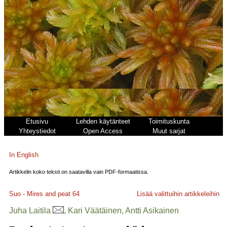
Etusivu
Lehden käytänteet
Toimituskunta
Yhteystiedot
Open Access
Muut sarjat
In English
Artikkelin koko teksti on saatavilla vain PDF-formaatissa.
Suo - Mires and peat
64
Lisää valittuihin artikkeleihin
Juha Laitila
, Kari Väätäinen, Antti Asikainen