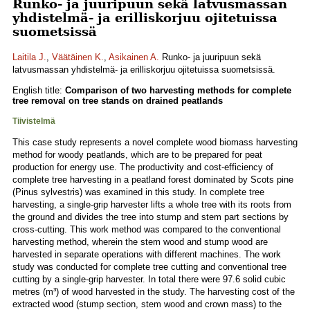
Runko- ja juuripuun sekä latvusmassan
yhdistelmä- ja erilliskorjuu ojitetuissa
suometsissä
Laitila J.
,
Väätäinen K.
,
Asikainen A.
Runko- ja juuripuun sekä
latvusmassan yhdistelmä- ja erilliskorjuu ojitetuissa suometsissä.
English title:
Comparison of two harvesting methods for complete
tree removal on tree stands on drained peatlands
Tiivistelmä
This case study represents a novel complete wood biomass harvesting
method for woody peatlands, which are to be prepared for peat
production for energy use. The productivity and cost-efficiency of
complete tree harvesting in a peatland forest dominated by Scots pine
(Pinus sylvestris) was examined in this study. In complete tree
harvesting, a single-grip harvester lifts a whole tree with its roots from
the ground and divides the tree into stump and stem part sections by
cross-cutting. This work method was compared to the conventional
harvesting method, wherein the stem wood and stump wood are
harvested in separate operations with different machines. The work
study was conducted for complete tree cutting and conventional tree
cutting by a single-grip harvester. In total there were 97.6 solid cubic
metres (m³) of wood harvested in the study. The harvesting cost of the
extracted wood (stump section, stem wood and crown mass) to the