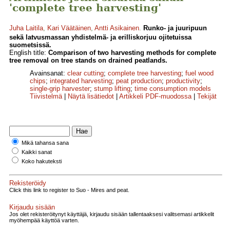
'complete tree harvesting'
Juha Laitila
,
Kari Väätäinen
,
Antti Asikainen
.
Runko- ja juuripuun
sekä latvusmassan yhdistelmä- ja erilliskorjuu ojitetuissa
suometsissä.
English title:
Comparison of two harvesting methods for complete
tree removal on tree stands on drained peatlands.
Avainsanat:
clear cutting
;
complete tree harvesting
;
fuel wood
chips
;
integrated harvesting
;
peat production
;
productivity
;
single-grip harvester
;
stump lifting
;
time consumption models
Tiivistelmä
|
Näytä lisätiedot
|
Artikkeli PDF-muodossa
|
Tekijät
Mikä tahansa sana
Kaikki sanat
Koko hakuteksti
Rekisteröidy
Click this link to register to Suo - Mires and peat.
Kirjaudu sisään
Jos olet rekisteröitynyt käyttäjä, kirjaudu sisään tallentaaksesi valitsemasi artikkelit
myöhempää käyttöä varten.