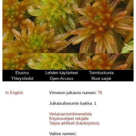
Etusivu
Lehden käytänteet
Toimituskunta
Yhteystiedot
Open Access
Muut sarjat
In English
Viimeisin julkaistu numero:
76
Julkaisufoorumin luokka: 1
Vertaisarviointimenettely
Kirjoitusohjeet tekijälle
Tarjoa artikkeli (käsikirjoitus)
Valitse numero: