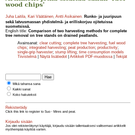
wood chips'
Juha Laitila
,
Kari Väätäinen
,
Antti Asikainen
.
Runko- ja juuripuun
sekä latvusmassan yhdistelmä- ja erilliskorjuu ojitetuissa
suometsissä.
English title:
Comparison of two harvesting methods for complete
tree removal on tree stands on drained peatlands.
Avainsanat:
clear cutting
;
complete tree harvesting
;
fuel wood
chips
;
integrated harvesting
;
peat production
;
productivity
;
single-grip harvester
;
stump lifting
;
time consumption models
Tiivistelmä
|
Näytä lisätiedot
|
Artikkeli PDF-muodossa
|
Tekijät
Mikä tahansa sana
Kaikki sanat
Koko hakuteksti
Rekisteröidy
Click this link to register to Suo - Mires and peat.
Kirjaudu sisään
Jos olet rekisteröitynyt käyttäjä, kirjaudu sisään tallentaaksesi valitsemasi artikkelit
myöhempää käyttöä varten.