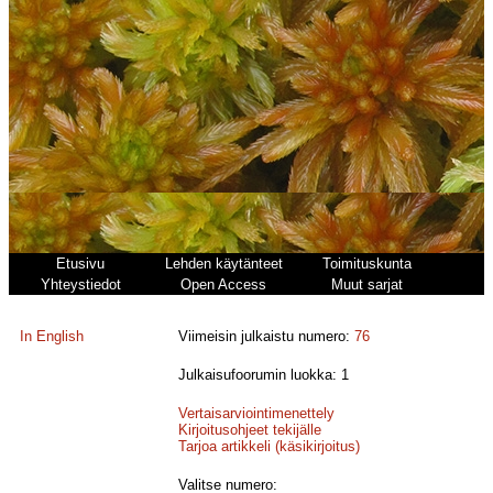
Etusivu
Lehden käytänteet
Toimituskunta
Yhteystiedot
Open Access
Muut sarjat
In English
Viimeisin julkaistu numero:
76
Julkaisufoorumin luokka: 1
Vertaisarviointimenettely
Kirjoitusohjeet tekijälle
Tarjoa artikkeli (käsikirjoitus)
Valitse numero: