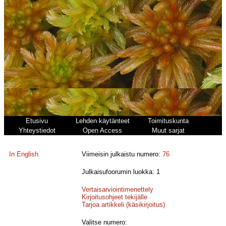
Etusivu
Lehden käytänteet
Toimituskunta
Yhteystiedot
Open Access
Muut sarjat
In English
Viimeisin julkaistu numero:
76
Julkaisufoorumin luokka: 1
Vertaisarviointimenettely
Kirjoitusohjeet tekijälle
Tarjoa artikkeli (käsikirjoitus)
Valitse numero: