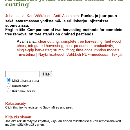
cutting'
Juha Laitila
,
Kari Väätäinen
,
Antti Asikainen
.
Runko- ja juuripuun
sekä latvusmassan yhdistelmä- ja erilliskorjuu ojitetuissa
suometsissä.
English title:
Comparison of two harvesting methods for complete
tree removal on tree stands on drained peatlands.
Avainsanat:
clear cutting
;
complete tree harvesting
;
fuel wood
chips
;
integrated harvesting
;
peat production
;
productivity
;
single-grip harvester
;
stump lifting
;
time consumption models
Tiivistelmä
|
Näytä lisätiedot
|
Artikkeli PDF-muodossa
|
Tekijät
Mikä tahansa sana
Kaikki sanat
Koko hakuteksti
Rekisteröidy
Click this link to register to Suo - Mires and peat.
Kirjaudu sisään
Jos olet rekisteröitynyt käyttäjä, kirjaudu sisään tallentaaksesi valitsemasi artikkelit
myöhempää käyttöä varten.