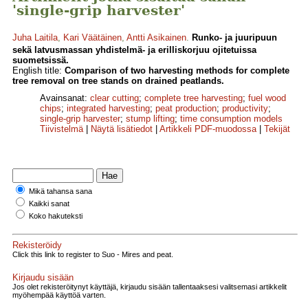
'single-grip harvester'
Juha Laitila
,
Kari Väätäinen
,
Antti Asikainen
.
Runko- ja juuripuun
sekä latvusmassan yhdistelmä- ja erilliskorjuu ojitetuissa
suometsissä.
English title:
Comparison of two harvesting methods for complete
tree removal on tree stands on drained peatlands.
Avainsanat:
clear cutting
;
complete tree harvesting
;
fuel wood
chips
;
integrated harvesting
;
peat production
;
productivity
;
single-grip harvester
;
stump lifting
;
time consumption models
Tiivistelmä
|
Näytä lisätiedot
|
Artikkeli PDF-muodossa
|
Tekijät
Mikä tahansa sana
Kaikki sanat
Koko hakuteksti
Rekisteröidy
Click this link to register to Suo - Mires and peat.
Kirjaudu sisään
Jos olet rekisteröitynyt käyttäjä, kirjaudu sisään tallentaaksesi valitsemasi artikkelit
myöhempää käyttöä varten.