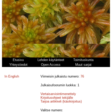
Etusivu
Lehden käytänteet
Toimituskunta
Yhteystiedot
Open Access
Muut sarjat
In English
Viimeisin julkaistu numero:
76
Julkaisufoorumin luokka: 1
Vertaisarviointimenettely
Kirjoitusohjeet tekijälle
Tarjoa artikkeli (käsikirjoitus)
Valitse numero: