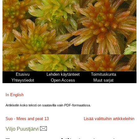
Etusivu
Lehden käytänteet
Toimituskunta
Yhteystiedot
Open Access
Muut sarjat
In English
Artikkelin koko teksti on saatavilla vain PDF-formaatissa.
Suo - Mires and peat
13
Lisää valittuihin artikkeleihin
Viljo Puustjärvi