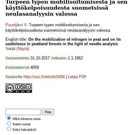
Turpeen typen mobilisoitumisesta ja sen
käyttökelpoisuudesta suometsissä
neulasanalyysin valossa
Puustjärvi V.
Turpeen typen mobilisoitumisesta ja sen
käyttökelpoisuudesta suometsissä neulasanalyysin valossa.
English title:
On the mobilization of nitrogen in peat and on its
usefulness in peatland forests in the light of needle analysis
(Näytä)
Tekijä
31.10.2017
1.1.1962
Vastaanotettu
Julkaistu
4059
Katselukerrat
http://suo.fi/article/9286
|
Lataa PDF
Saatavilla
Mikä tahansa sana
Kaikki sanat
Koko hakuteksti