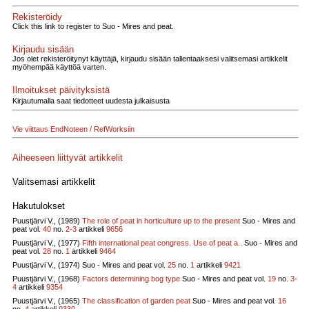
Rekisteröidy
Click this link to register to Suo - Mires and peat.
Kirjaudu sisään
Jos olet rekisteröitynyt käyttäjä, kirjaudu sisään tallentaaksesi valitsemasi artikkelit
myöhempää käyttöä varten.
Ilmoitukset päivityksistä
Kirjautumalla saat tiedotteet uudesta julkaisusta
Vie viittaus EndNoteen / RefWorksiin
Aiheeseen liittyvät artikkelit
Valitsemasi artikkelit
Hakutulokset
Puustjärvi V., (1989)
The role of peat in horticulture up to the present
Suo - Mires and
peat vol.
40
no.
2-3
artikkeli
9656
Puustjärvi V., (1977)
Fifth international peat congress. Use of peat a..
Suo - Mires and
peat vol.
28
no.
1
artikkeli
9464
Puustjärvi V., (1974)
Suo - Mires and peat vol.
25
no.
1
artikkeli
9421
Puustjärvi V., (1968)
Factors determining bog type
Suo - Mires and peat vol.
19
no.
3-
4
artikkeli
9354
Puustjärvi V., (1965)
The classification of garden peat
Suo - Mires and peat vol.
16
no.
4
artikkeli
9330