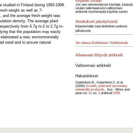
Kirjaudu sisään
Jos olet rekisteröitynyt käyttäjä, kirjaud
ere studied in Finland during 1993-1999.
sisään tallentaaksesi valitsemasi
fresh weight as well as 7-
artikkelit myöhempää käyttöä varten.
, and the average fresh weight was
pulation density. The average plant
Ilmoitukset päivityksistä
espectively from 6.7g m-2 to 2.7g m-
Kirjautumalla saat tiedotteet uudesta
julkaisusta
ying that the population may easily
 elaborated a new, environmentally
ead seed and to assure natural
Vie viittaus EndNoteen / RefWorksiin
Aiheeseen liittyvät artikkelit
Valitsemasi artikkelit
Hakutulokset
Galambosi B., Galambosi Z. et al.
(2000)
Growth, yield and secondary
metabolite productio..
Suo - Mires and
peat vol.
51
no.
2
artikkeli
9789