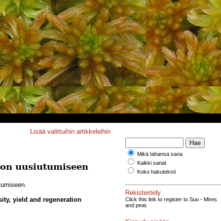
Lisää valittuihin artikkeleihin
Mikä tahansa sana
Kaikki sanat
ston uusiutumiseen
Koko hakuteksti
tumiseen.
Rekisteröidy
sity, yield and regeneration
Click this link to register to Suo - Mires
and peat.