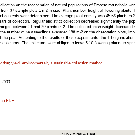
 collection on the regeneration of natural populations of Drosera rotundifolia w
 from 37 sample plots 1 m2 in size. Plant number, height of flowering plants, 
ol contents were determined. The average plant density was 45-56 plants m-2
ears of collection. Regular and strict collection decreased significantly the po
 ranged between 21 and 29 plants m-2. The collected fresh weight decreased r
s the number of new seedlings averaged 188 m-2 on the observation plots, impl
 the peat. According to the results of these experiments, the 4H organization
 collectors. The collectors were obliged to leave 5-10 flowering plants to spr
ection
;
yield
;
environmentally sustainable collection method
.2000
taa PDF
Suo - Mires & Peat