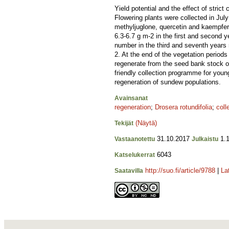
Yield potential and the effect of strict
Flowering plants were collected in July
methyljuglone, quercetin and kaempfer
6.3-6.7 g m-2 in the first and second y
number in the third and seventh years
2. At the end of the vegetation period
regenerate from the seed bank stock of
friendly collection programme for young
regeneration of sundew populations.
Avainsanat
regeneration
;
Drosera rotundifolia
;
coll
(Näytä)
Tekijät
31.10.2017
1.1
Vastaanotettu
Julkaistu
6043
Katselukerrat
http://suo.fi/article/9788
|
La
Saatavilla