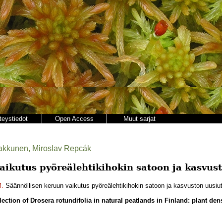
teystiedot
Open Access
Muut sarjat
 Takkunen, Miroslav Repcák
aikutus pyöreälehtikihokin satoon ja kasvu
.
Säännöllisen keruun vaikutus pyöreälehtikihokin satoon ja kasvuston uusiu
llection of Drosera rotundifolia in natural peatlands in Finland: plant den