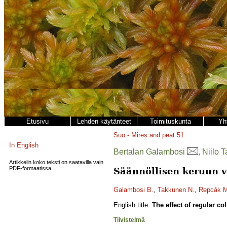
Etusivu
Lehden käytänteet
Toimituskunta
Yh
Suo - Mires and peat
51
In English
Bertalan Galambosi
, Niilo
Artikkelin koko teksti on saatavilla vain
PDF-formaatissa.
Säännöllisen keruun v
Galambosi B.
,
Takkunen N.
,
Repcák M
English title:
The effect of regular co
Tiivistelmä