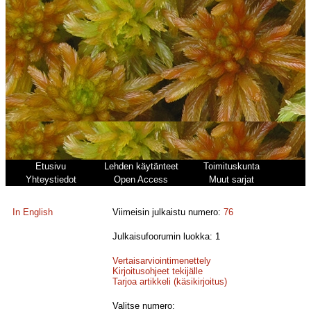
Etusivu
Lehden käytänteet
Toimituskunta
Yhteystiedot
Open Access
Muut sarjat
In English
Viimeisin julkaistu numero:
76
Julkaisufoorumin luokka: 1
Vertaisarviointimenettely
Kirjoitusohjeet tekijälle
Tarjoa artikkeli (käsikirjoitus)
Valitse numero: