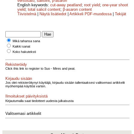
versosato
;
salisiini
;
β-asaron
English keywords:
cut-away peatland
;
root yield
;
one-year shoot
yield
;
total salicil content
;
β-asaron content
Tiivistelmä
|
Näytä lisätiedot
|
Artikkeli PDF-muodossa
|
Tekijät
Mikä tahansa sana
Kaikki sanat
Koko hakuteksti
Rekisteröidy
Click this link to register to Suo - Mires and peat.
Kirjaudu sisään
Jos olet rekisteröitynyt käyttäjä, kirjaudu sisään tallentaaksesi valitsemasi artikkelit
myöhempää käyttöä varten.
Ilmoitukset päivityksistä
Kirjautumalla saat tiedotteet uudesta julkaisusta
Valitsemasi artikkelit