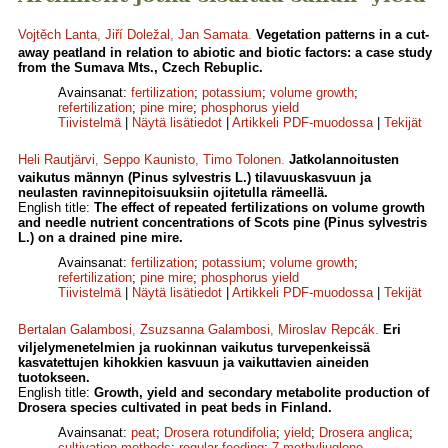
Vojtěch Lanta
,
Jiří Doležal
,
Jan Samata
.
Vegetation patterns in a cut-
away peatland in relation to abiotic and biotic factors: a case study
from the Sumava Mts., Czech Rebuplic.
Avainsanat:
fertilization
;
potassium
;
volume growth
;
refertilization
;
pine mire
;
phosphorus yield
Tiivistelmä
|
Näytä lisätiedot
|
Artikkeli PDF-muodossa
|
Tekijät
Heli Rautjärvi
,
Seppo Kaunisto
,
Timo Tolonen
.
Jatkolannoitusten
vaikutus männyn (Pinus sylvestris L.) tilavuuskasvuun ja
neulasten ravinnepitoisuuksiin ojitetulla rämeellä.
English title:
The effect of repeated fertilizations on volume growth
and needle nutrient concentrations of Scots pine (Pinus sylvestris
L.) on a drained pine mire.
Avainsanat:
fertilization
;
potassium
;
volume growth
;
refertilization
;
pine mire
;
phosphorus yield
Tiivistelmä
|
Näytä lisätiedot
|
Artikkeli PDF-muodossa
|
Tekijät
Bertalan Galambosi
,
Zsuzsanna Galambosi
,
Miroslav Repcák
.
Eri
viljelymenetelmien ja ruokinnan vaikutus turvepenkeissä
kasvatettujen kihokkien kasvuun ja vaikuttavien aineiden
tuotokseen.
English title:
Growth, yield and secondary metabolite production of
Drosera species cultivated in peat beds in Finland.
Avainsanat:
peat
;
Drosera rotundifolia
;
yield
;
Drosera anglica
;
cultivation methods
;
regular feeding
;
7-methyljuglone