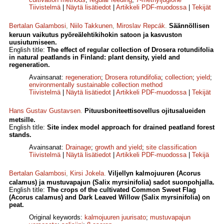
Tiivistelmä
|
Näytä lisätiedot
|
Artikkeli PDF-muodossa
|
Tekijät
Bertalan Galambosi
,
Niilo Takkunen
,
Miroslav Repcák
.
Säännöllisen
keruun vaikutus pyöreälehtikihokin satoon ja kasvuston
uusiutumiseen.
English title:
The effect of regular collection of Drosera rotundifolia
in natural peatlands in Finland: plant density, yield and
regeneration.
Avainsanat:
regeneration
;
Drosera rotundifolia
;
collection
;
yield
;
environmentally sustainable collection method
Tiivistelmä
|
Näytä lisätiedot
|
Artikkeli PDF-muodossa
|
Tekijät
Hans Gustav Gustavsen
.
Pituusboniteettisovellus ojitusalueiden
metsille.
English title:
Site index model approach for drained peatland forest
stands.
Avainsanat:
Drainage
;
growth and yield
;
site classification
Tiivistelmä
|
Näytä lisätiedot
|
Artikkeli PDF-muodossa
|
Tekijä
Bertalan Galambosi
,
Kirsi Jokela
.
Viljellyn kalmojuuren (Acorus
calamus) ja mustuvapajun (Salix myrsinifolia) sadot suonpohjalla.
English title:
The crops of the cultivated Common Sweet Flag
(Acorus calamus) and Dark Leaved Willow (Salix myrsinifolia) on
peat.
Original keywords:
kalmojuuren juurisato
;
mustuvapajun