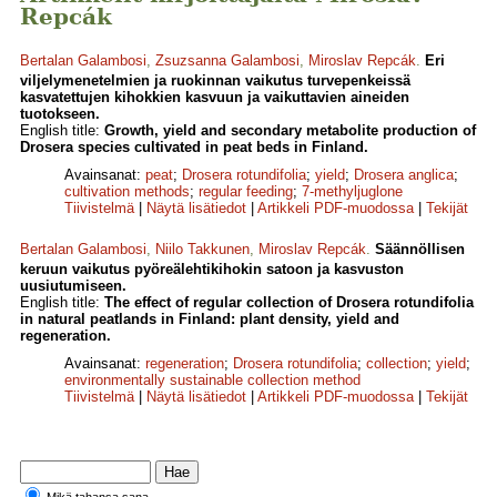
Repcák
Bertalan Galambosi
,
Zsuzsanna Galambosi
,
Miroslav Repcák
.
Eri
viljelymenetelmien ja ruokinnan vaikutus turvepenkeissä
kasvatettujen kihokkien kasvuun ja vaikuttavien aineiden
tuotokseen.
English title:
Growth, yield and secondary metabolite production of
Drosera species cultivated in peat beds in Finland.
Avainsanat:
peat
;
Drosera rotundifolia
;
yield
;
Drosera anglica
;
cultivation methods
;
regular feeding
;
7-methyljuglone
Tiivistelmä
|
Näytä lisätiedot
|
Artikkeli PDF-muodossa
|
Tekijät
Bertalan Galambosi
,
Niilo Takkunen
,
Miroslav Repcák
.
Säännöllisen
keruun vaikutus pyöreälehtikihokin satoon ja kasvuston
uusiutumiseen.
English title:
The effect of regular collection of Drosera rotundifolia
in natural peatlands in Finland: plant density, yield and
regeneration.
Avainsanat:
regeneration
;
Drosera rotundifolia
;
collection
;
yield
;
environmentally sustainable collection method
Tiivistelmä
|
Näytä lisätiedot
|
Artikkeli PDF-muodossa
|
Tekijät