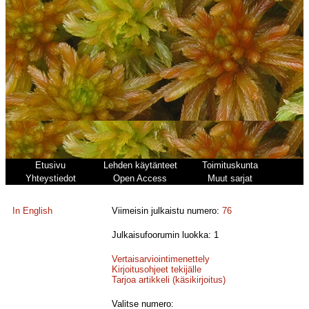
Etusivu
Lehden käytänteet
Toimituskunta
Yhteystiedot
Open Access
Muut sarjat
In English
Viimeisin julkaistu numero:
76
Julkaisufoorumin luokka: 1
Vertaisarviointimenettely
Kirjoitusohjeet tekijälle
Tarjoa artikkeli (käsikirjoitus)
Valitse numero: