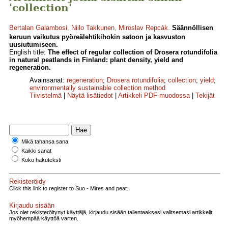
'collection'
Bertalan Galambosi
,
Niilo Takkunen
,
Miroslav Repcák
.
Säännöllisen
keruun vaikutus pyöreälehtikihokin satoon ja kasvuston
uusiutumiseen.
English title:
The effect of regular collection of Drosera rotundifolia
in natural peatlands in Finland: plant density, yield and
regeneration.
Avainsanat:
regeneration
;
Drosera rotundifolia
;
collection
;
yield
;
environmentally sustainable collection method
Tiivistelmä
|
Näytä lisätiedot
|
Artikkeli PDF-muodossa
|
Tekijät
Mikä tahansa sana
Kaikki sanat
Koko hakuteksti
Rekisteröidy
Click this link to register to Suo - Mires and peat.
Kirjaudu sisään
Jos olet rekisteröitynyt käyttäjä, kirjaudu sisään tallentaaksesi valitsemasi artikkelit
myöhempää käyttöä varten.