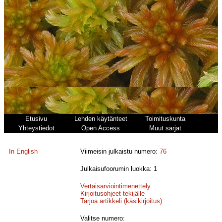
Etusivu
Lehden käytänteet
Toimituskunta
Yhteystiedot
Open Access
Muut sarjat
In English
Viimeisin julkaistu numero:
76
Julkaisufoorumin luokka: 1
Vertaisarviointimenettely
Kirjoitusohjeet tekijälle
Tarjoa artikkeli (käsikirjoitus)
Valitse numero: