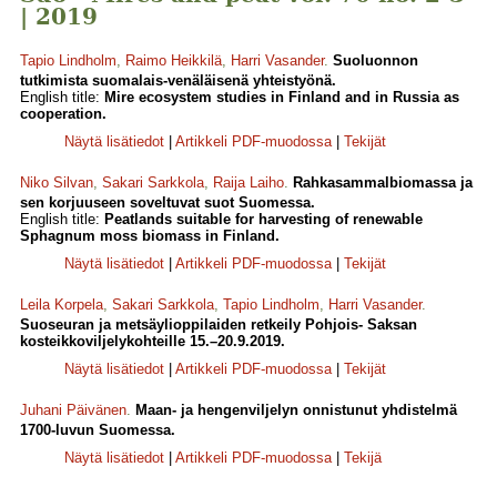
| 2019
Tapio Lindholm
,
Raimo Heikkilä
,
Harri Vasander
.
Suoluonnon
tutkimista suomalais-venäläisenä yhteistyönä.
English title:
Mire ecosystem studies in Finland and in Russia as
cooperation.
Näytä lisätiedot
|
Artikkeli PDF-muodossa
|
Tekijät
Niko Silvan
,
Sakari Sarkkola
,
Raija Laiho
.
Rahkasammalbiomassa ja
sen korjuuseen soveltuvat suot Suomessa.
English title:
Peatlands suitable for harvesting of renewable
Sphagnum moss biomass in Finland.
Näytä lisätiedot
|
Artikkeli PDF-muodossa
|
Tekijät
Leila Korpela
,
Sakari Sarkkola
,
Tapio Lindholm
,
Harri Vasander
.
Suoseuran ja metsäylioppilaiden retkeily Pohjois- Saksan
kosteikkoviljelykohteille 15.–20.9.2019.
Näytä lisätiedot
|
Artikkeli PDF-muodossa
|
Tekijät
Juhani Päivänen
.
Maan- ja hengenviljelyn onnistunut yhdistelmä
1700-luvun Suomessa.
Näytä lisätiedot
|
Artikkeli PDF-muodossa
|
Tekijä