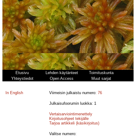
Etusivu
Lehden käytänteet
Toimituskunta
Yhteystiedot
Open Access
Muut sarjat
In English
Viimeisin julkaistu numero:
76
Julkaisufoorumin luokka: 1
Vertaisarviointimenettely
Kirjoitusohjeet tekijälle
Tarjoa artikkeli (käsikirjoitus)
Valitse numero: