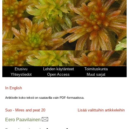
Etusivu
Lehden käytänteet
Toimituskunta
Yhteystiedot
Open Access
Muut sarjat
In English
Artikkelin koko teksti on saatavilla vain PDF-formaatissa.
Suo - Mires and peat
20
Lisää valittuihin artikkeleihin
Eero Paavilainen