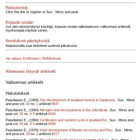
Rekisteröidy
Click this link to register to Suo - Mires and peat.
Kirjaudu sisään
Jos olet rekisteröitynyt käyttäjä, kirjaudu sisään tallentaaksesi valitsemasi artikkelit
myöhempää käyttöä varten.
Ilmoitukset päivityksistä
Kirjautumalla saat tiedotteet uudesta julkaisusta
Vie viittaus EndNoteen / RefWorksiin
Aiheeseen liittyvät artikkelit
Valitsemasi artikkelit
Hakutulokset
Paavilainen E., (1989)
The development of peatland forests in Satakunta..
Suo - Mires
and peat vol.
40
no.
1
artikkeli
9647
Paavilainen E., (1984)
Nitrogen and micronutrients in the refertilizati..
Suo - Mires and
peat vol.
35
no.
4-5
artikkeli
9590
Paavilainen E., (1984)
Fertilization and nutrient cycle in peatland for..
Suo - Mires and
peat vol.
35
no.
4-5
artikkeli
9588
Paavilainen E., (1978)
Initial development of Betula verrucosa and Pinu..
Suo - Mires
and peat vol.
29
no.
2
artikkeli
9477
Paavilainen E., (1975)
The nitrogen fertilization requirements of drain..
Suo - Mires