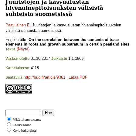
Juuristojen ja kasvualustan
hivenainepitoisuuksien välisistä
suhteista suometsissä
Paavilainen E.
Juuristojen ja kasvualustan hivenainepitoisuuksien
välisistä suhteista suometsissä.
English title:
On the correlation between the contents of trace
elements in roots and growth substratum in certain peatland sites
(Näytä)
Tekijä
31.10.2017
1.1.1969
Vastaanotettu
Julkaistu
4118
Katselukerrat
http://suo.fi/article/9361
|
Lataa PDF
Saatavilla
Mikä tahansa sana
Kaikki sanat
Koko hakuteksti