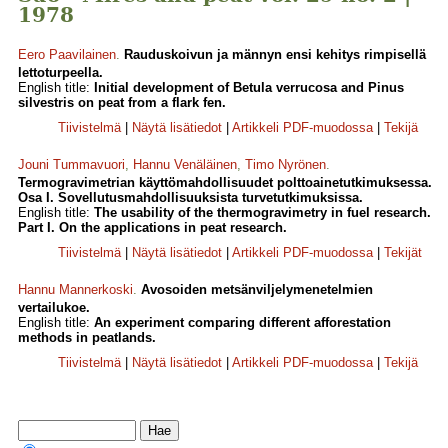
1978
Eero Paavilainen
.
Rauduskoivun ja männyn ensi kehitys rimpisellä
lettoturpeella.
English title:
Initial development of Betula verrucosa and Pinus
silvestris on peat from a flark fen.
Tiivistelmä
|
Näytä lisätiedot
|
Artikkeli PDF-muodossa
|
Tekijä
Jouni Tummavuori
,
Hannu Venäläinen
,
Timo Nyrönen
.
Termogravimetrian käyttömahdollisuudet polttoainetutkimuksessa.
Osa I. Sovellutusmahdollisuuksista turvetutkimuksissa.
English title:
The usability of the thermogravimetry in fuel research.
Part I. On the applications in peat research.
Tiivistelmä
|
Näytä lisätiedot
|
Artikkeli PDF-muodossa
|
Tekijät
Hannu Mannerkoski
.
Avosoiden metsänviljelymenetelmien
vertailukoe.
English title:
An experiment comparing different afforestation
methods in peatlands.
Tiivistelmä
|
Näytä lisätiedot
|
Artikkeli PDF-muodossa
|
Tekijä