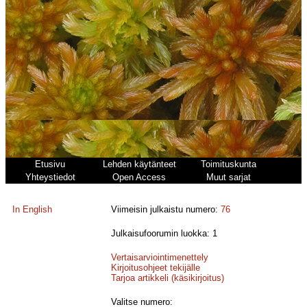
Etusivu
Lehden käytänteet
Toimituskunta
Yhteystiedot
Open Access
Muut sarjat
In English
Viimeisin julkaistu numero:
76
Julkaisufoorumin luokka: 1
Vertaisarviointimenettely
Kirjoitusohjeet tekijälle
Tarjoa artikkeli (käsikirjoitus)
Valitse numero: