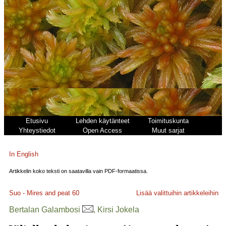
Etusivu
Lehden käytänteet
Toimituskunta
Yhteystiedot
Open Access
Muut sarjat
In English
Artikkelin koko teksti on saatavilla vain PDF-formaatissa.
Suo - Mires and peat
60
Lisää valittuihin artikkeleihin
Bertalan Galambosi
, Kirsi Jokela