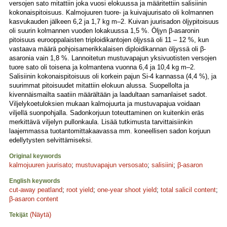
versojen sato mitattiin joka vuosi elokuussa ja määritettiin salisiinin
kokonaispitoisuus. Kalmojuuren tuore- ja kuivajuurisato oli kolmannen
kasvukauden jälkeen 6,2 ja 1,7 kg m–2. Kuivan juurisadon öljypitoisuus
oli suurin kolmannen vuoden lokakuussa 1,5 %. Öljyn β-asaronin
pitoisuus eurooppalaisten triploidikantojen öljyssä oli 11 – 12 %, kun
vastaava määrä pohjoisamerikkalaisen diploidikannan öljyssä oli β-
asaronia vain 1,8 %. Lannoitetun mustuvapajun yksivuotisten versojen
tuore sato oli toisena ja kolmantena vuonna 6,4 ja 10,4 kg m–2.
Salisiinin kokonaispitoisuus oli korkein pajun Si-4 kannassa (4,4 %), ja
suurimmat pitoisuudet mitattiin elokuun alussa. Suopellolta ja
kivennäismailta saatiin määrältään ja laadultaan samanlaiset sadot.
Viljelykoetuloksien mukaan kalmojuurta ja mustuvapajua voidaan
viljellä suonpohjalla. Sadonkorjuun toteuttaminen on kuitenkin eräs
merkittävä viljelyn pullonkaula. Lisää tutkimusta tarvittaisiinkin
laajemmassa tuotantomittakaavassa mm. koneellisen sadon korjuun
edellytysten selvittämiseksi.
Original keywords
kalmojuuren juurisato
;
mustuvapajun versosato
;
salisiini
;
β-asaron
English keywords
cut-away peatland
;
root yield
;
one-year shoot yield
;
total salicil content
;
β-asaron content
(Näytä)
Tekijät