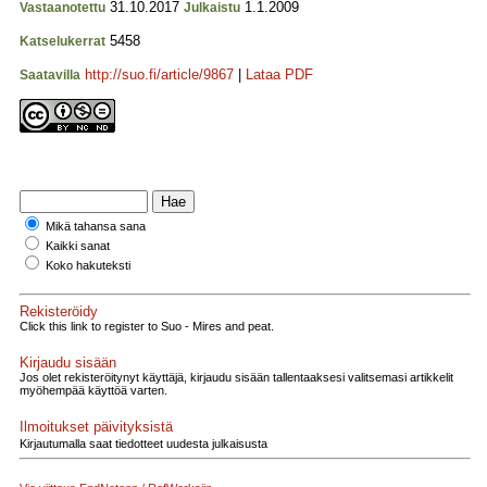
31.10.2017
1.1.2009
Vastaanotettu
Julkaistu
5458
Katselukerrat
http://suo.fi/article/9867
|
Lataa PDF
Saatavilla
Mikä tahansa sana
Kaikki sanat
Koko hakuteksti
Rekisteröidy
Click this link to register to Suo - Mires and peat.
Kirjaudu sisään
Jos olet rekisteröitynyt käyttäjä, kirjaudu sisään tallentaaksesi valitsemasi artikkelit
myöhempää käyttöä varten.
Ilmoitukset päivityksistä
Kirjautumalla saat tiedotteet uudesta julkaisusta