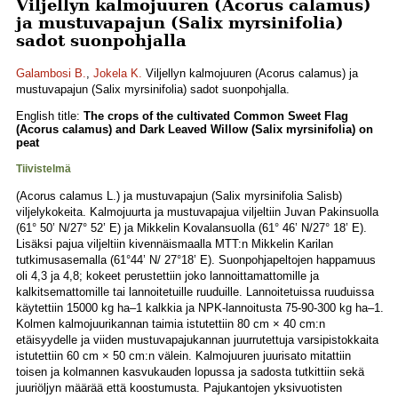
Viljellyn kalmojuuren (Acorus calamus)
ja mustuvapajun (Salix myrsinifolia)
sadot suonpohjalla
Galambosi B.
,
Jokela K.
Viljellyn kalmojuuren (Acorus calamus) ja
mustuvapajun (Salix myrsinifolia) sadot suonpohjalla.
English title:
The crops of the cultivated Common Sweet Flag
(Acorus calamus) and Dark Leaved Willow (Salix myrsinifolia) on
peat
Tiivistelmä
(Acorus calamus L.) ja mustuvapajun (Salix myrsinifolia Salisb)
viljelykokeita. Kalmojuurta ja mustuvapajua viljeltiin Juvan Pakinsuolla
(61° 50’ N/27° 52’ E) ja Mikkelin Kovalansuolla (61° 46’ N/27° 18’ E).
Lisäksi pajua viljeltiin kivennäismaalla MTT:n Mikkelin Karilan
tutkimusasemalla (61°44’ N/ 27°18’ E). Suonpohjapeltojen happamuus
oli 4,3 ja 4,8; kokeet perustettiin joko lannoittamattomille ja
kalkitsemattomille tai lannoitetuille ruuduille. Lannoitetuissa ruuduissa
käytettiin 15000 kg ha–1 kalkkia ja NPK-lannoitusta 75-90-300 kg ha–1.
Kolmen kalmojuurikannan taimia istutettiin 80 cm × 40 cm:n
etäisyydelle ja viiden mustuvapajukannan juurrutettuja varsipistokkaita
istutettiin 60 cm × 50 cm:n välein. Kalmojuuren juurisato mitattiin
toisen ja kolmannen kasvukauden lopussa ja sadosta tutkittiin sekä
juuriöljyn määrää että koostumusta. Pajukantojen yksivuotisten