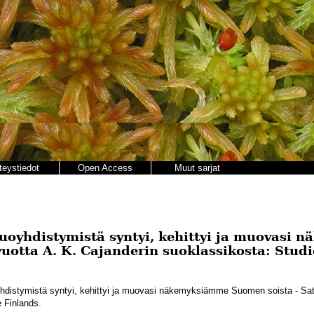
teystiedot
Open Access
Muut sarjat
uoyhdistymistä syntyi, kehittyi ja muovasi
vuotta A. K. Cajanderin suoklassikosta: Stud
istymistä syntyi, kehittyi ja muovasi näkemyksiämme Suomen soista - Sata
e Finlands.