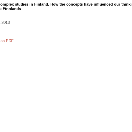
omplex studies in Finland. How the concepts have influenced our thinki
re Finnlands
.2013
taa PDF