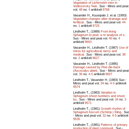
Vegetation of Lishkmokh mire in
Vodlozersky Nati..
Suo - Mires and peat
vol.
48
no.
4
artikkeli
9768
Vasander H., Kuusipalo J. et al. (1993)
Vegetation changes after drainage and
fertilizat..
Suo - Mires and peat vol.
44
no.
1
artikkeli
9725
Lindholm T., (1989)
From living
Sphagnum to peat: a re-analysis of o..
Suo - Mires and peat vol.
40
no.
4
artikkeli
9663
Vasander H., Lindholm T. (1987)
Use of
mires for agricultural, berry and
medical..
Suo - Mires and peat vol.
38
no.
2
artikkeli
9627
Vasander H., Lindholm T. (1985)
Damage caused by Pine die-back
(Ascocalyx abieti..
Suo - Mires and peat
vol.
36
no.
4-5
artikkeli
9607
Lindholm T., Vasander H. (1983)
Suo -
Mires and peat vol.
34
no.
4-5
artikkeli
9574
Lindholm T., (1983)
Variation in
Sphagnum shoot numbers and shoot
bu..
Suo - Mires and peat vol.
34
no.
3
artikkeli
9571
Lindholm T., (1981)
Growth rhythm of
Sphagnum fuscum (Schimp.) Kling..
Su
- Mires and peat vol.
32
no.
4-5
artikkeli
9535
Lindholm T., (1981)
Patterns of primary
production of plant communit..
Suo -