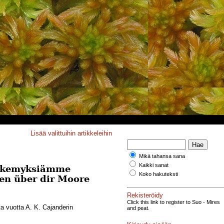
Lisää valittuihin artikkeleihin
Mikä tahansa sana
Kaikki sanat
 näkemyksiämme
Koko hakuteksti
ien über dir Moore
Rekisteröidy
Click this link to register to Suo - Mires
 vuotta A. K. Cajanderin
and peat.