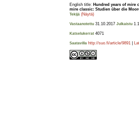
English title:
Hundred years of mire c
mire classic: Studien über die Moo
(Näytä)
Tekijä
31.10.2017
1.1
Vastaanotettu
Julkaistu
4071
Katselukerrat
http://suo.fi/article/9891
|
La
Saatavilla