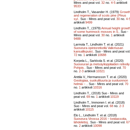
Mires and peat vol.
32
no.
4-5
artikkeli
9533
Lindholm T., Vasander H. (1979)
Growt
and regeneration of scots pine (Pinus
syl..
Suo - Mires and peat vol.
30
no.
4-
artikkeli
9499
Lindholm T., (1979)
Annual height growt
of some hummock mosses in S..
Suo -
Mires and peat vol.
30
no.
1
artikkeli
9488
Larmola T., Lindholm T. et al. (2021)
Suoseura opintoretkellä Valkmusan
kansallispuist..
Suo - Mires and peat vol
72
no.
1
artikkeli
10688
Korpela L., Sarkkola S. et al. (2020)
Suoseuran ja metsäylioppilaiden retkeily
Pohjois..
Suo - Mires and peat vol.
70
no.
2-3
artikkeli
10321
Anttila V., Hermansson T. et al. (2020)
Geologiaa, suokulttuuria ja suoluonnon
helmiä – ..
Suo - Mires and peat vol.
70
no.
1
artikkeli
10316
Lindholm T., (2018)
Suo - Mires and
peat vol.
69
no.
1
artikkeli
10119
Lindholm T., Immonen I. et al. (2018)
Suo - Mires and peat vol.
68
no.
2-3
artikkeli
10115
Elo L., Lindholm T. et al. (2018)
Suoseura Virossa 2016 – keidassoita,
lähdelettoj..
Suo - Mires and peat vol.
67
no.
2
artikkeli
10098