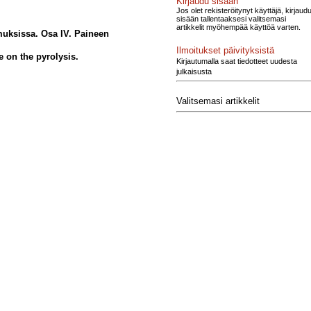
Kirjaudu sisään
Jos olet rekisteröitynyt käyttäjä, kirjaud
sisään tallentaaksesi valitsemasi
artikkelit myöhempää käyttöä varten.
muksissa. Osa IV. Paineen
Ilmoitukset päivityksistä
e on the pyrolysis.
Kirjautumalla saat tiedotteet uudesta
julkaisusta
Valitsemasi artikkelit