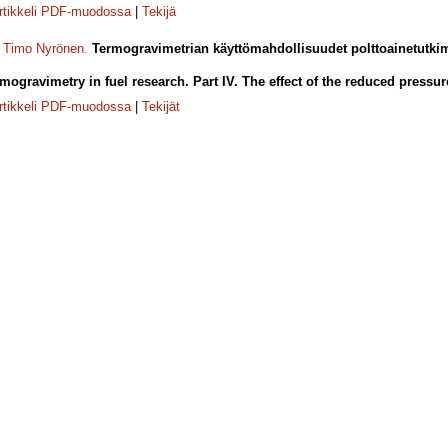
rtikkeli PDF-muodossa
|
Tekijä
,
Timo Nyrönen
.
Termogravimetrian käyttömahdollisuudet polttoainetutki
rmogravimetry in fuel research. Part IV. The effect of the reduced pressur
rtikkeli PDF-muodossa
|
Tekijät