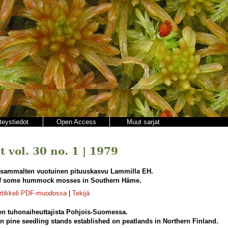
teystiedot
Open Access
Muut sarjat
 vol. 30 no. 1 | 1979
sammalten vuotuinen pituuskasvu Lammilla EH.
of some hummock mosses in Southern Häme.
rtikkeli PDF-muodossa
|
Tekijä
en tuhonaiheuttajista Pohjois-Suomessa.
 pine seedling stands established on peatlands in Northern Finland.