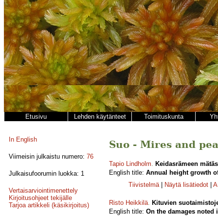
Etusivu
Lehden käytänteet
Toimituskunta
Yh
In English
Suo - Mires and peat
Viimeisin julkaistu numero:
76
Tapio Lindholm
.
Keidasrämeen mätäs
English title:
Annual height growth 
Julkaisufoorumin luokka: 1
Tiivistelmä
|
Näytä lisätiedot
|
A
Vertaisarviointimenettely
Kirjoitusohjeet tekijälle
Risto Heikkilä
.
Kituvien suotaimistoj
Tarjoa artikkeli (käsikirjoitus)
English title:
On the damages noted in