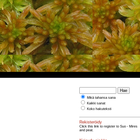
Mikä tahansa sana
Kaikki sanat
Koko hakuteksti
Rekisteröidy
Click this link to register to Suo - Mires
and peat.