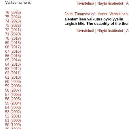
Valitse numero:
Tiivistelmä
|
Näytä lisätiedot
|
A
76 (2025)
Jouni Tummavuori
,
Hannu Venäläinen
75 (2024)
alentamisen vaikutus pyrolyysiin.
74 (2023)
English title:
The usability of the the
73 (2022)
72 (2021)
Tiivistelmä
|
Näytä lisätiedot
|
A
71 (2020)
70 (2019)
69 (2018)
68 (2017)
67 (2016)
66 (2015)
65 (2014)
64 (2013)
63 (2012)
62 (2011)
61 (2010)
60 (2009)
59 (2008)
58 (2007)
57 (2006)
56 (2005)
55 (2004)
54 (2003)
53 (2002)
52 (2001)
51 (2000)
50 (1999)