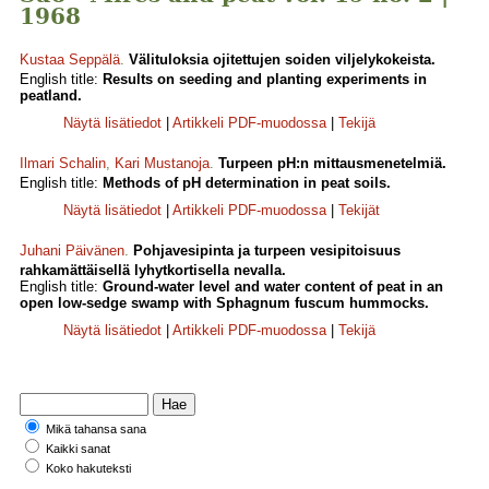
1968
Kustaa Seppälä
.
Välituloksia ojitettujen soiden viljelykokeista.
English title:
Results on seeding and planting experiments in
peatland.
Näytä lisätiedot
|
Artikkeli PDF-muodossa
|
Tekijä
Ilmari Schalin
,
Kari Mustanoja
.
Turpeen pH:n mittausmenetelmiä.
English title:
Methods of pH determination in peat soils.
Näytä lisätiedot
|
Artikkeli PDF-muodossa
|
Tekijät
Juhani Päivänen
.
Pohjavesipinta ja turpeen vesipitoisuus
rahkamättäisellä lyhytkortisella nevalla.
English title:
Ground-water level and water content of peat in an
open low-sedge swamp with Sphagnum fuscum hummocks.
Näytä lisätiedot
|
Artikkeli PDF-muodossa
|
Tekijä
Mikä tahansa sana
Kaikki sanat
Koko hakuteksti