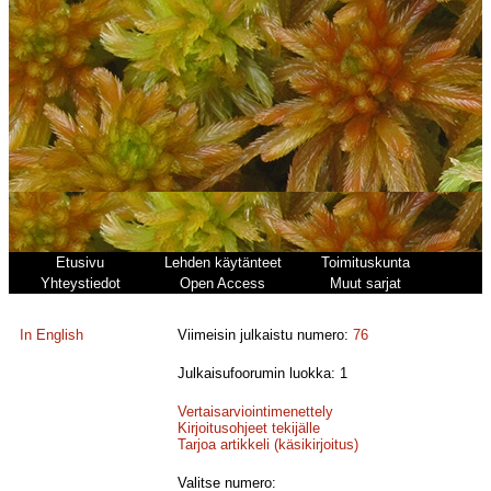
Etusivu
Lehden käytänteet
Toimituskunta
Yhteystiedot
Open Access
Muut sarjat
In English
Viimeisin julkaistu numero:
76
Julkaisufoorumin luokka: 1
Vertaisarviointimenettely
Kirjoitusohjeet tekijälle
Tarjoa artikkeli (käsikirjoitus)
Valitse numero: