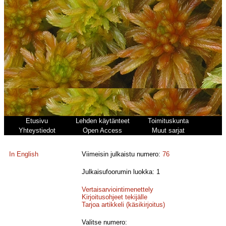
Etusivu
Lehden käytänteet
Toimituskunta
Yhteystiedot
Open Access
Muut sarjat
In English
Viimeisin julkaistu numero:
76
Julkaisufoorumin luokka: 1
Vertaisarviointimenettely
Kirjoitusohjeet tekijälle
Tarjoa artikkeli (käsikirjoitus)
Valitse numero: