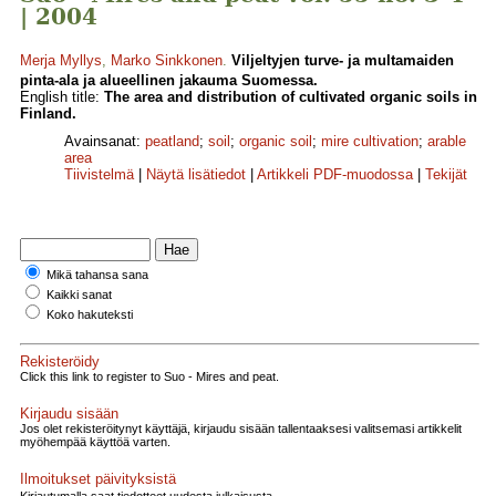
| 2004
Merja Myllys
,
Marko Sinkkonen
.
Viljeltyjen turve- ja multamaiden
pinta-ala ja alueellinen jakauma Suomessa.
English title:
The area and distribution of cultivated organic soils in
Finland.
Avainsanat:
peatland
;
soil
;
organic soil
;
mire cultivation
;
arable
area
Tiivistelmä
|
Näytä lisätiedot
|
Artikkeli PDF-muodossa
|
Tekijät
Mikä tahansa sana
Kaikki sanat
Koko hakuteksti
Rekisteröidy
Click this link to register to Suo - Mires and peat.
Kirjaudu sisään
Jos olet rekisteröitynyt käyttäjä, kirjaudu sisään tallentaaksesi valitsemasi artikkelit
myöhempää käyttöä varten.
Ilmoitukset päivityksistä
Kirjautumalla saat tiedotteet uudesta julkaisusta