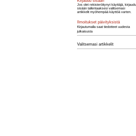
Kirjaudu sisään
Jos olet rekisteröitynyt käyttäjä, kirjaud
sisään tallentaaksesi valitsemasi
artikkelit myöhempää käyttöä varten.
Ilmoitukset päivityksistä
Kirjautumalla saat tiedotteet uudesta
julkaisusta
Valitsemasi artikkelit