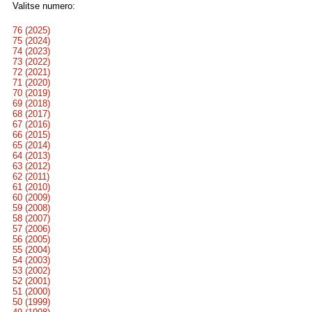
Valitse numero:
76 (2025)
75 (2024)
74 (2023)
73 (2022)
72 (2021)
71 (2020)
70 (2019)
69 (2018)
68 (2017)
67 (2016)
66 (2015)
65 (2014)
64 (2013)
63 (2012)
62 (2011)
61 (2010)
60 (2009)
59 (2008)
58 (2007)
57 (2006)
56 (2005)
55 (2004)
54 (2003)
53 (2002)
52 (2001)
51 (2000)
50 (1999)