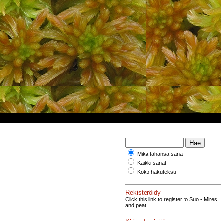
Mikä tahansa sana
Kaikki sanat
Koko hakuteksti
Rekisteröidy
Click this link to register to Suo - Mires
and peat.