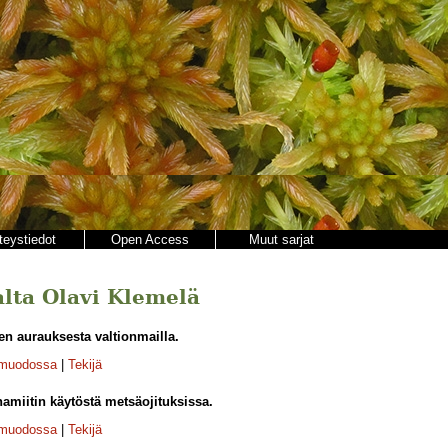
teystiedot
Open Access
Muut sarjat
jalta Olavi Klemelä
n aurauksesta valtionmailla.
-muodossa
|
Tekijä
amiitin käytöstä metsäojituksissa.
-muodossa
|
Tekijä