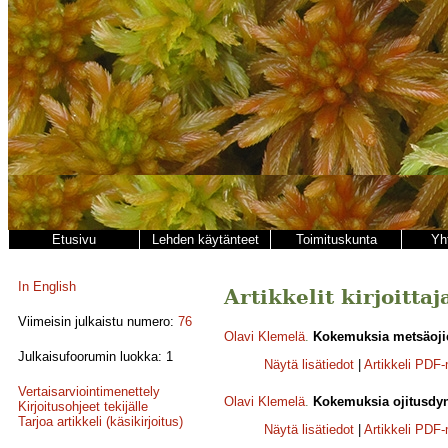
Etusivu
Lehden käytänteet
Toimituskunta
Yh
In English
Artikkelit kirjoitta
Viimeisin julkaistu numero:
76
Olavi Klemelä
.
Kokemuksia metsäojie
Julkaisufoorumin luokka: 1
Näytä lisätiedot
|
Artikkeli PDF
Vertaisarviointimenettely
Olavi Klemelä
.
Kokemuksia ojitusdyn
Kirjoitusohjeet tekijälle
Tarjoa artikkeli (käsikirjoitus)
Näytä lisätiedot
|
Artikkeli PDF