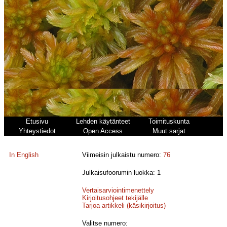
Etusivu
Lehden käytänteet
Toimituskunta
Yhteystiedot
Open Access
Muut sarjat
In English
Viimeisin julkaistu numero:
76
Julkaisufoorumin luokka: 1
Vertaisarviointimenettely
Kirjoitusohjeet tekijälle
Tarjoa artikkeli (käsikirjoitus)
Valitse numero: