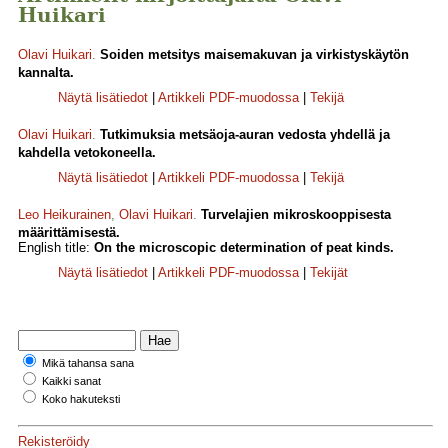
Huikari
Olavi Huikari
.
Soiden metsitys maisemakuvan ja virkistyskäytön
kannalta.
Näytä lisätiedot
|
Artikkeli PDF-muodossa
|
Tekijä
Olavi Huikari
.
Tutkimuksia metsäoja-auran vedosta yhdellä ja
kahdella vetokoneella.
Näytä lisätiedot
|
Artikkeli PDF-muodossa
|
Tekijä
Leo Heikurainen
,
Olavi Huikari
.
Turvelajien mikroskooppisesta
määrittämisestä.
English title:
On the microscopic determination of peat kinds.
Näytä lisätiedot
|
Artikkeli PDF-muodossa
|
Tekijät
Mikä tahansa sana
Kaikki sanat
Koko hakuteksti
Rekisteröidy