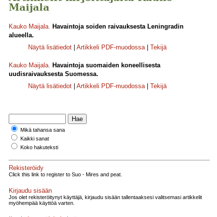
Maijala
Kauko Maijala
.
Havaintoja soiden raivauksesta Leningradin
alueella.
Näytä lisätiedot
|
Artikkeli PDF-muodossa
|
Tekijä
Kauko Maijala
.
Havaintoja suomaiden koneellisesta
uudisraivauksesta Suomessa.
Näytä lisätiedot
|
Artikkeli PDF-muodossa
|
Tekijä
Mikä tahansa sana
Kaikki sanat
Koko hakuteksti
Rekisteröidy
Click this link to register to Suo - Mires and peat.
Kirjaudu sisään
Jos olet rekisteröitynyt käyttäjä, kirjaudu sisään tallentaaksesi valitsemasi artikkelit
myöhempää käyttöä varten.