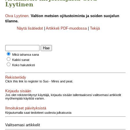
Lyytinen
Oiva Lyytinen
.
Valtion metsien ojitustoiminta ja soiden suojelun
tilanne.
Näytä lisätiedot
|
Artikkeli PDF-muodossa
|
Tekijä
Mikä tahansa sana
Kaikki sanat
Koko hakuteksti
Rekisteröidy
Click this link to register to Suo - Mires and peat.
Kirjaudu sisään
Jos olet rekisteröitynyt käyttäjä, kirjaudu sisään tallentaaksesi valitsemasi artikkelit
myöhempää käyttöä varten.
Ilmoitukset päivityksistä
Kirjautumalla saat tiedotteet uudesta julkaisusta
Valitsemasi artikkelit