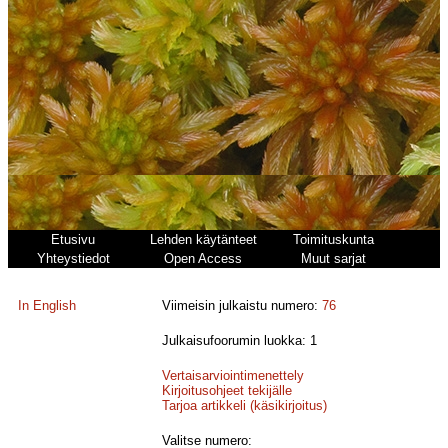
Etusivu
Lehden käytänteet
Toimituskunta
Yhteystiedot
Open Access
Muut sarjat
In English
Viimeisin julkaistu numero:
76
Julkaisufoorumin luokka: 1
Vertaisarviointimenettely
Kirjoitusohjeet tekijälle
Tarjoa artikkeli (käsikirjoitus)
Valitse numero: