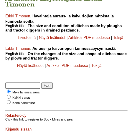
Timonen
Erkki Timonen
.
Havaintoja auraus- ja kaivuriojien mitoista ja
kunnosta soilla.
English title:
The size and condition of ditches made by ploughs
and tractor diggers in drained peatlands.
Tiivistelmä
|
Näytä lisätiedot
|
Artikkeli PDF-muodossa
|
Tekijä
Erkki Timonen
.
Auraus- ja kaivuriojien kunnossapysymisestä.
English title:
On the changes of the size and shape of ditches made
by plows and tractor diggers.
Näytä lisätiedot
|
Artikkeli PDF-muodossa
|
Tekijä
Mikä tahansa sana
Kaikki sanat
Koko hakuteksti
Rekisteröidy
Click this link to register to Suo - Mires and peat.
Kirjaudu sisään