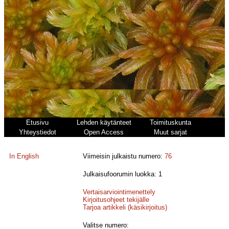
Etusivu
Lehden käytänteet
Toimituskunta
Yhteystiedot
Open Access
Muut sarjat
In English
Viimeisin julkaistu numero:
76
Julkaisufoorumin luokka: 1
Vertaisarviointimenettely
Kirjoitusohjeet tekijälle
Tarjoa artikkeli (käsikirjoitus)
Valitse numero: