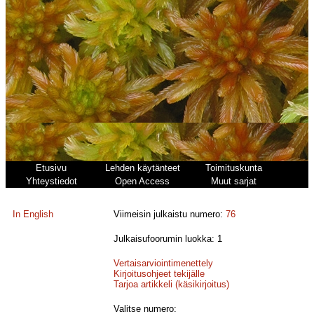
Etusivu
Lehden käytänteet
Toimituskunta
Yhteystiedot
Open Access
Muut sarjat
In English
Viimeisin julkaistu numero:
76
Julkaisufoorumin luokka: 1
Vertaisarviointimenettely
Kirjoitusohjeet tekijälle
Tarjoa artikkeli (käsikirjoitus)
Valitse numero: