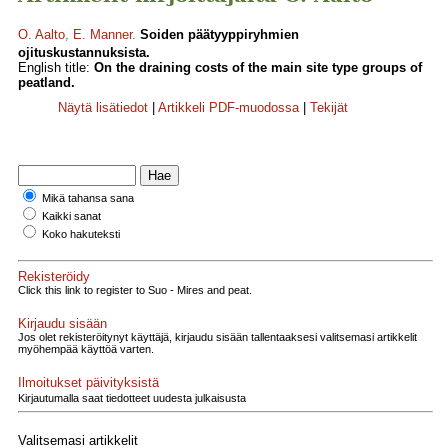
O. Aalto
,
E. Manner
.
Soiden päätyyppiryhmien
ojituskustannuksista.
English title:
On the draining costs of the main site type groups of
peatland.
Näytä lisätiedot
|
Artikkeli PDF-muodossa
|
Tekijät
Mikä tahansa sana
Kaikki sanat
Koko hakuteksti
Rekisteröidy
Click this link to register to Suo - Mires and peat.
Kirjaudu sisään
Jos olet rekisteröitynyt käyttäjä, kirjaudu sisään tallentaaksesi valitsemasi artikkelit
myöhempää käyttöä varten.
Ilmoitukset päivityksistä
Kirjautumalla saat tiedotteet uudesta julkaisusta
Valitsemasi artikkelit