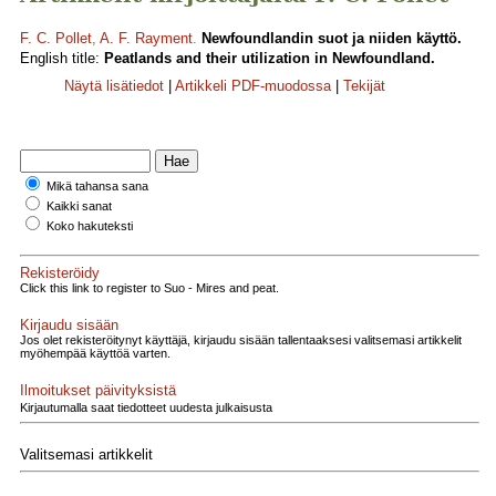
F. C. Pollet
,
A. F. Rayment
.
Newfoundlandin suot ja niiden käyttö.
English title:
Peatlands and their utilization in Newfoundland.
Näytä lisätiedot
|
Artikkeli PDF-muodossa
|
Tekijät
Mikä tahansa sana
Kaikki sanat
Koko hakuteksti
Rekisteröidy
Click this link to register to Suo - Mires and peat.
Kirjaudu sisään
Jos olet rekisteröitynyt käyttäjä, kirjaudu sisään tallentaaksesi valitsemasi artikkelit
myöhempää käyttöä varten.
Ilmoitukset päivityksistä
Kirjautumalla saat tiedotteet uudesta julkaisusta
Valitsemasi artikkelit