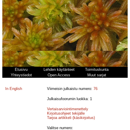
Etusivu
Lehden käytänteet
Toimituskunta
Yhteystiedot
Open Access
Muut sarjat
In English
Viimeisin julkaistu numero:
76
Julkaisufoorumin luokka: 1
Vertaisarviointimenettely
Kirjoitusohjeet tekijälle
Tarjoa artikkeli (käsikirjoitus)
Valitse numero: