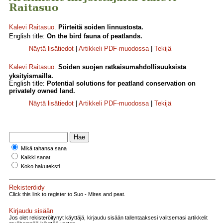
Raitasuo
Kalevi Raitasuo
.
Piirteitä soiden linnustosta.
English title:
On the bird fauna of peatlands.
Näytä lisätiedot
|
Artikkeli PDF-muodossa
|
Tekijä
Kalevi Raitasuo
.
Soiden suojen ratkaisumahdollisuuksista
yksityismailla.
English title:
Potential solutions for peatland conservation on
privately owned land.
Näytä lisätiedot
|
Artikkeli PDF-muodossa
|
Tekijä
Mikä tahansa sana
Kaikki sanat
Koko hakuteksti
Rekisteröidy
Click this link to register to Suo - Mires and peat.
Kirjaudu sisään
Jos olet rekisteröitynyt käyttäjä, kirjaudu sisään tallentaaksesi valitsemasi artikkelit