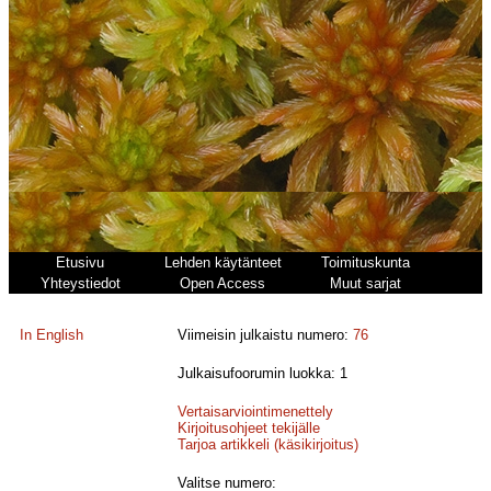
Etusivu
Lehden käytänteet
Toimituskunta
Yhteystiedot
Open Access
Muut sarjat
In English
Viimeisin julkaistu numero:
76
Julkaisufoorumin luokka: 1
Vertaisarviointimenettely
Kirjoitusohjeet tekijälle
Tarjoa artikkeli (käsikirjoitus)
Valitse numero: